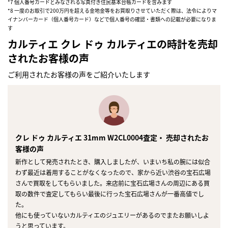
*7 個人番号カードとみなされる写真付き住民基本台帳カードを含みます
*8 一度のお取引で200万円を超える金地金等をお買取りさせていただく際は、法令によりマ
イナンバーカード（個人番号カード）などで個人番号の確認・書類への記載が必要になりま
す
カルティエ クレ ドゥ カルティエの時計を売却
されたお客様の声
ご利用されたお客様の声をご紹介いたします
クレ ドゥ カルティエ 31mm W2CL0004査定・ 売却されたお
客様の声
新作として発売されたとき、購入しましたが、いまいち私の腕には似合
わず最近は着用することがなくなったので、家から近い渋谷の宝石広場
さんで買取をしてもらいました。来店前に宝石広場さんの周辺にある買
取の数件で査定してもらい最後に行った宝石広場さんが一番高値でし
た。
他にも使っていないカルティエのジュエリーがあるのでまたお願いしよ
うと思っています。