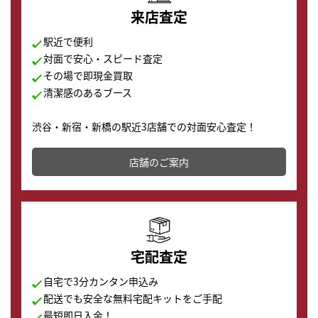
来店査定
駅近で便利
対面で安心・スピード査定
その場で即現金買取
清潔感のあるブース
渋谷・新宿・新橋の駅近3店舗での対面安心査定！
その場で現金買取致します。渋谷本店では、時計販売の
店舗を併設しており、下取りに出してお得に新しい時計
店舗のご案内
の購入もできます♪
宅配査定
自宅で3分カンタン申込み
配送でも安全な無料宅配キットをご手配
最短即日入金！