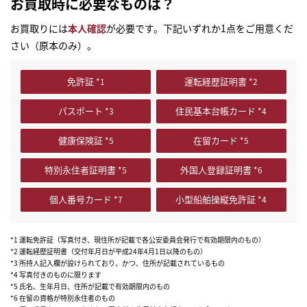
お買取時に必要なものは？
お買取りには
本人確認
が必要です。下記いずれか1点をご用意くだ
さい（原本のみ）。
免許証
運転経歴証明書
パスポート
住民基本台帳カード
健康保険証
在留カード
特別永住者証明書
外国人登録証明書
個人番号カード
小型船舶操縦免許証
*1 運転免許証（写真付き、現住所が記載で各公安委員会発行で有効期限内のもの）
*2 運転経歴証明書（交付年月日が平成24年4月1日以降のもの）
*3 所持人記入欄が設けられており、かつ、住所が記載されているもの
*4 写真付きのものに限ります
*5 氏名、生年月日、住所が記載で有効期限内のもの
*6 在留の資格が特別永住者のもの