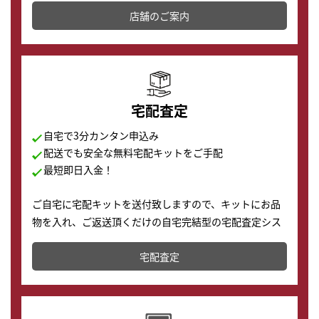
店舗を併設しており、下取りに出してお得に新しい時計
店舗のご案内
の購入もできます♪
宅配査定
自宅で3分カンタン申込み
配送でも安全な無料宅配キットをご手配
最短即日入金！
ご自宅に宅配キットを送付致しますので、キットにお品
物を入れ、ご返送頂くだけの自宅完結型の宅配査定シス
テムです。
宅配査定
配送でも簡単&安全に査定・買取に出すことが可能で
す。