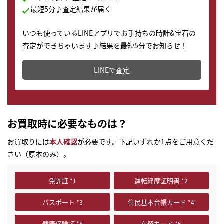
最短5分♪査定結果が届く
いつも使っているLINEアプリでお手持ちの時計&宝石の
査定ができちゃいます♪結果を最短5分でお知らせ！
どこからでもすぐに査定金額を知ることが出来ます。
LINEで査定
お買取時に必要なものは？
お買取りには
本人確認
が必要です。下記いずれか1点をご用意くだ
さい（原本のみ）。
免許証
運転経歴証明書
パスポート
住民基本台帳カード
健康保険証
在留カード