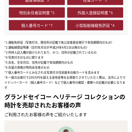
特別永住者証明書
外国人登録証明書
個人番号カード
小型船舶操縦免許証
*1 運転免許証（写真付き、現住所が記載で各公安委員会発行で有効期限内のもの）
*2 運転経歴証明書（交付年月日が平成24年4月1日以降のもの）
*3 所持人記入欄が設けられており、かつ、住所が記載されているもの
*4 写真付きのものに限ります
*5 氏名、生年月日、住所が記載で有効期限内のもの
*6 在留の資格が特別永住者のもの
*7 個人番号カードとみなされる写真付き住民基本台帳カードを含みます
*8 一度のお取引で200万円を超える金地金等をお買取りさせていただく際は、法令によりマ
イナンバーカード（個人番号カード）などで個人番号の確認・書類への記載が必要になりま
す
グランドセイコー ヘリテージ コレクションの
時計を売却されたお客様の声
ご利用されたお客様の声をご紹介いたします
まずは
かんたん30秒でお試し査定