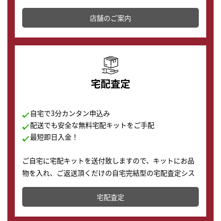
その場で現金買取致します。渋谷本店では、時計販売の
店舗を併設しており、下取りに出してお得に新しい時計
店舗のご案内
の購入もできます♪
宅配査定
自宅で3分カンタン申込み
配送でも安全な無料宅配キットをご手配
最短即日入金！
ご自宅に宅配キットを送付致しますので、キットにお品
物を入れ、ご返送頂くだけの自宅完結型の宅配査定シス
テムです。
宅配査定
配送でも簡単&安全に査定・買取に出すことが可能で
す。