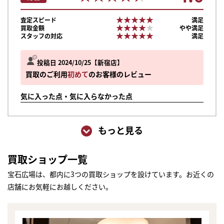
★★★★★
★★★★★
査定スピード
満足
★★★★★
★★★★★
買取金額
やや満足
★★★★★
★★★★★
スタッフの対応
満足
投稿日 2024/10/25
新宿店
買取のご利用
初めて
のお客様のレビュー
気に入った点・気に入らなかった点
もっと見る
買取ショップ一覧
宝石広場は、都内に3つの買取ショップを設けています。お近くの
店舗にお気軽にお越しください。
まずは
かんたん30秒でお試し査定