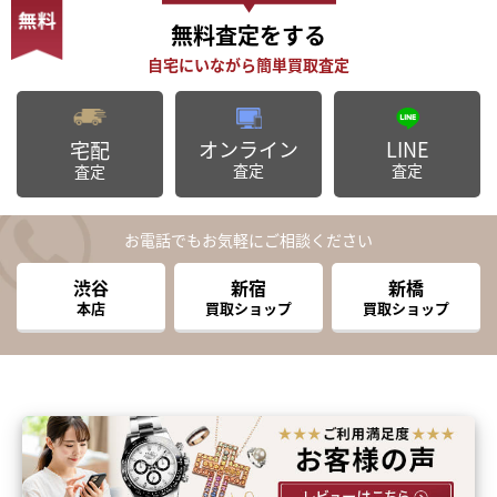
無料査定
をする
オンライン
LINE
宅配
査定
査定
査定
お電話でもお気軽にご相談ください
渋谷
新宿
新橋
本店
買取ショップ
買取ショップ