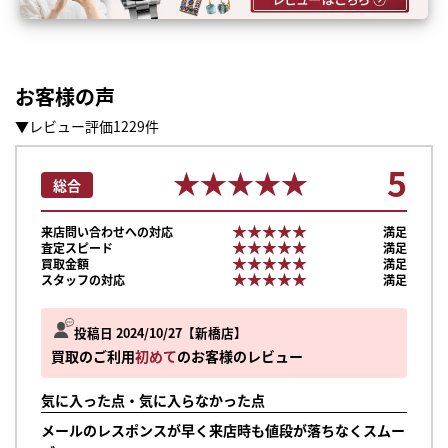
お客様の声
▼レビュー評価1229件
5
★★★★★
★★★★★
総合
★★★★★
★★★★★
来店問い合わせへの対応
満足
★★★★★
★★★★★
査定スピード
満足
★★★★★
★★★★★
買取金額
満足
★★★★★
★★★★★
スタッフの対応
満足
投稿日 2024/10/27
新橋店
買取のご利用
初めて
のお客様のレビュー
気に入った点・気に入らなかった点
メールのレスポンスが早く来店時も値段が落ちなくスムー