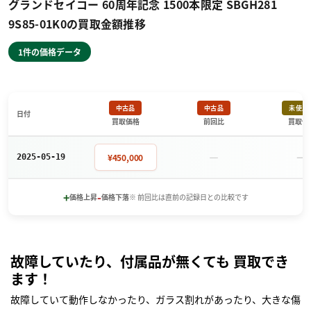
グランドセイコー 60周年記念 1500本限定 SBGH281
9S85-01K0の買取金額推移
1件の価格データ
中古品
中古品
未使用
日付
買取価格
前回比
買取価
－
－
¥450,000
2025-05-19
+
-
価格上昇
価格下落
※ 前回比は直前の記録日との比較です
故障していたり、付属品が無くても 買取でき
ます！
故障していて動作しなかったり、ガラス割れがあったり、大きな傷