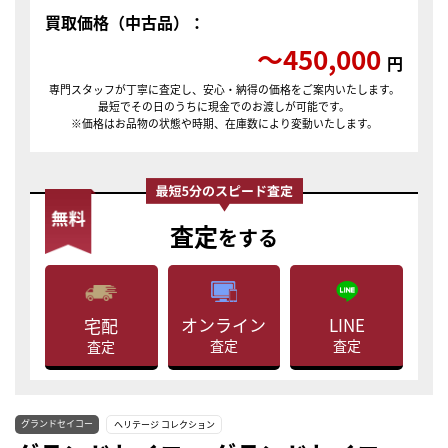
買取価格（中古品）：
〜450,000
円
専門スタッフが丁寧に査定し、安心・納得の価格をご案内いたします。
最短でその日のうちに現金でのお渡しが可能です。
※価格はお品物の状態や時期、在庫数により変動いたします。
査定
をする
LINE
オンライン
宅配
査定
査定
査定
グランドセイコー
ヘリテージ コレクション