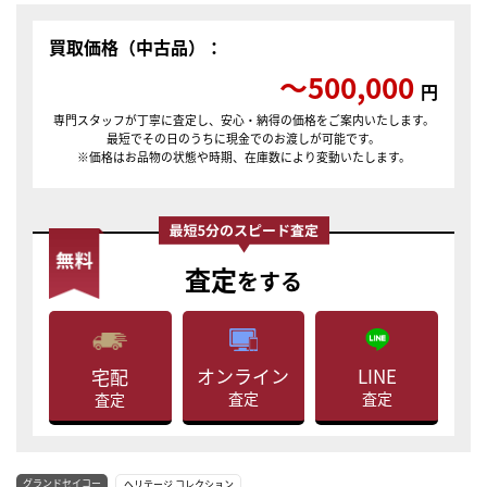
買取価格（中古品）：
〜500,000
円
専門スタッフが丁寧に査定し、安心・納得の価格をご案内いたします。
最短でその日のうちに現金でのお渡しが可能です。
※価格はお品物の状態や時期、在庫数により変動いたします。
査定
をする
LINE
オンライン
宅配
査定
査定
査定
グランドセイコー
ヘリテージ コレクション