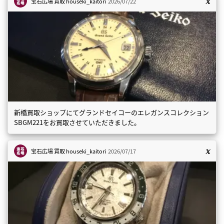
宝石広場 買取
houseki_kaitori
2026/07/22
新橋買取ショップにてグランドセイコーのエレガンスコレクション
SBGM221をお買取させていただきました。
宝石広場 買取
houseki_kaitori
2026/07/17