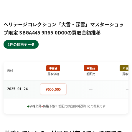
ヘリテージコレクション「大雪・深雪」マスターショッ
プ限定 SBGA445 9R65-0DG0の買取金額推移
1件の価格データ
中古品
中古品
未使用
日付
買取価格
前回比
買取価
－
－
¥500,000
2025-01-24
+
-
価格上昇
価格下落
※ 前回比は直前の記録日との比較です