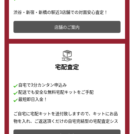
渋谷・新宿・新橋の駅近3店舗での対面安心査定！
その場で現金買取致します。渋谷本店では、時計販売の
店舗を併設しており、下取りに出してお得に新しい時計
店舗のご案内
の購入もできます♪
宅配査定
自宅で3分カンタン申込み
配送でも安全な無料宅配キットをご手配
最短即日入金！
ご自宅に宅配キットを送付致しますので、キットにお品
物を入れ、ご返送頂くだけの自宅完結型の宅配査定シス
テムです。