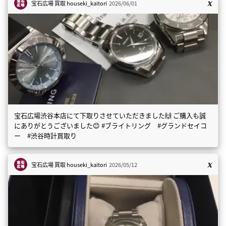
宝石広場 買取
houseki_kaitori
2026/06/01
宝石広場渋谷本店にて下取りさせていただきました🙌 ご購入も誠
にありがとうございました😊 #ブライトリング #グランドセイコ
ー #渋谷時計買取り
宝石広場 買取
houseki_kaitori
2026/05/12