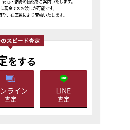
、安心・納得の価格をご案内いたします。
ちに現金でのお渡しが可能です。
時期、在庫数により変動いたします。
定
をする
ンライン
LINE
査定
査定