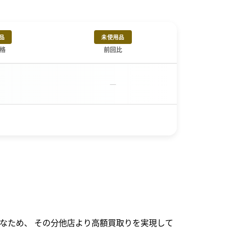
品
未使用品
格
前回比
－
なため、 その分他店より高額買取りを実現して