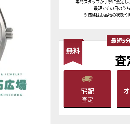
専門スタッフが丁寧に査定し
最短でその日のう
※価格はお品物の状態や
査
オ
宅配
査定