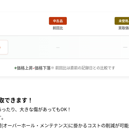
中古品
未使用
前回比
買取価
－
0
－
+
-
価格上昇
価格下落
※ 前回比は直前の記録日との比較です
取できます！
ったり、大きな傷があってもOK！
｡
(オーバーホール・メンテナンス)に掛かるコストの削減が可能