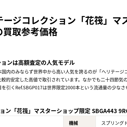
テージコレクション「花筏」マ
G0の買取参考価格
ションは高額査定の人気モデル
本国内のみならず世界中から高い人気を誇るのが「ヘリテージ
比較的安定した高値で取引されています。なかでも二十四節気の
が目を引くRef.SBGP017は世界限定2000本という流通量の
「花筏」マスターショップ限定 SBGA443 9R6
機械
スプリングド