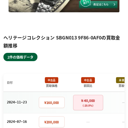
ヘリテージコレクション SBGN013 9F86-0AF0の買取金
額推移
2件の価格データ
中古品
中古品
未使用
日付
買取価格
前回比
買取価
¥-40,000
－
¥160,000
2024-11-23
（-20.0%）
－
－
¥200,000
2024-07-16