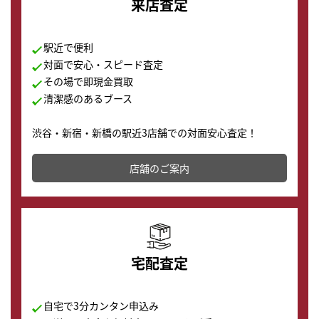
来店査定
駅近で便利
対面で安心・スピード査定
その場で即現金買取
清潔感のあるブース
渋谷・新宿・新橋の駅近3店舗での対面安心査定！
その場で現金買取致します。渋谷本店では、時計販売の
店舗を併設しており、下取りに出してお得に新しい時計
店舗のご案内
の購入もできます♪
宅配査定
自宅で3分カンタン申込み