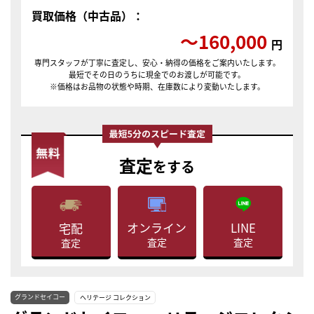
買取価格（中古品）：
〜160,000
円
専門スタッフが丁寧に査定し、安心・納得の価格をご案内いたします。
最短でその日のうちに現金でのお渡しが可能です。
※価格はお品物の状態や時期、在庫数により変動いたします。
査定
をする
LINE
オンライン
宅配
査定
査定
査定
グランドセイコー
ヘリテージ コレクション