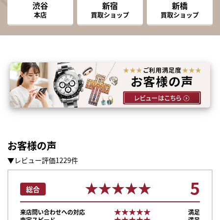
渋谷
新宿
新橋
本店
買取ショップ
買取ショップ
お客様の声
▼レビュー評価1229件
5
★★★★★
★★★★★
総合
★★★★★
★★★★★
来店問い合わせへの対応
満足
★★★★★
★★★★★
査定スピード
満足