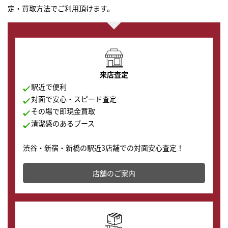
定・買取方法でご利用頂けます。
来店査定
駅近で便利
対面で安心・スピード査定
その場で即現金買取
清潔感のあるブース
渋谷・新宿・新橋の駅近3店舗での対面安心査定！
その場で現金買取致します。渋谷本店では、時計販売の
店舗を併設しており、下取りに出してお得に新しい時計
店舗のご案内
の購入もできます♪