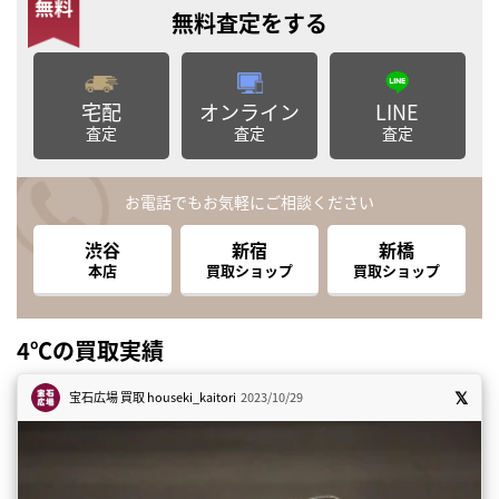
無料査定
をする
宅配
オンライン
LINE
査定
査定
査定
お電話でもお気軽にご相談ください
渋谷
新宿
新橋
本店
買取ショップ
買取ショップ
4℃の買取実績
宝石広場 買取
houseki_kaitori
2023/10/29