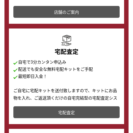
その場で現金買取致します。渋谷本店では、時計販売の
店舗を併設しており、下取りに出してお得に新しい時計
店舗のご案内
の購入もできます♪
宅配査定
自宅で3分カンタン申込み
配送でも安全な無料宅配キットをご手配
最短即日入金！
ご自宅に宅配キットを送付致しますので、キットにお品
物を入れ、ご返送頂くだけの自宅完結型の宅配査定シス
テムです。
宅配査定
配送でも簡単&安全に査定・買取に出すことが可能で
す。