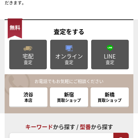
だきます｡
査定
をする
宅配
オンライン
LINE
査定
査定
査定
お電話でもお気軽にご相談ください
渋谷
新宿
新橋
本店
買取ショップ
買取ショップ
キーワード
から探す /
型番
から探す