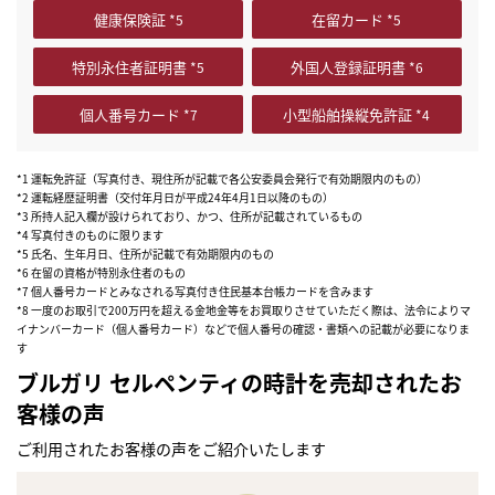
健康保険証
在留カード
特別永住者証明書
外国人登録証明書
個人番号カード
小型船舶操縦免許証
*1 運転免許証（写真付き、現住所が記載で各公安委員会発行で有効期限内のもの）
*2 運転経歴証明書（交付年月日が平成24年4月1日以降のもの）
*3 所持人記入欄が設けられており、かつ、住所が記載されているもの
*4 写真付きのものに限ります
*5 氏名、生年月日、住所が記載で有効期限内のもの
*6 在留の資格が特別永住者のもの
*7 個人番号カードとみなされる写真付き住民基本台帳カードを含みます
*8 一度のお取引で200万円を超える金地金等をお買取りさせていただく際は、法令によりマ
イナンバーカード（個人番号カード）などで個人番号の確認・書類への記載が必要になりま
す
ブルガリ セルペンティの時計を売却されたお
客様の声
ご利用されたお客様の声をご紹介いたします