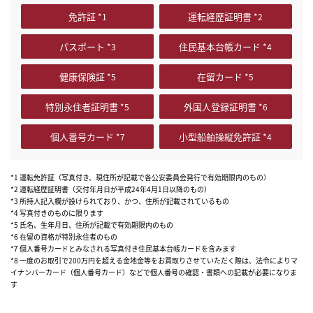
免許証
運転経歴証明書
パスポート
住民基本台帳カード
健康保険証
在留カード
特別永住者証明書
外国人登録証明書
個人番号カード
小型船舶操縦免許証
*1 運転免許証（写真付き、現住所が記載で各公安委員会発行で有効期限内のもの）
*2 運転経歴証明書（交付年月日が平成24年4月1日以降のもの）
*3 所持人記入欄が設けられており、かつ、住所が記載されているもの
*4 写真付きのものに限ります
*5 氏名、生年月日、住所が記載で有効期限内のもの
*6 在留の資格が特別永住者のもの
*7 個人番号カードとみなされる写真付き住民基本台帳カードを含みます
*8 一度のお取引で200万円を超える金地金等をお買取りさせていただく際は、法令によりマ
イナンバーカード（個人番号カード）などで個人番号の確認・書類への記載が必要になりま
す