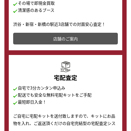
その場で即現金買取
清潔感のあるブース
渋谷・新宿・新橋の駅近3店舗での対面安心査定！
その場で現金買取致します。渋谷本店では、時計販売の
店舗を併設しており、下取りに出してお得に新しい時計
店舗のご案内
の購入もできます♪
宅配査定
自宅で3分カンタン申込み
配送でも安全な無料宅配キットをご手配
最短即日入金！
ご自宅に宅配キットを送付致しますので、キットにお品
物を入れ、ご返送頂くだけの自宅完結型の宅配査定シス
テムです。