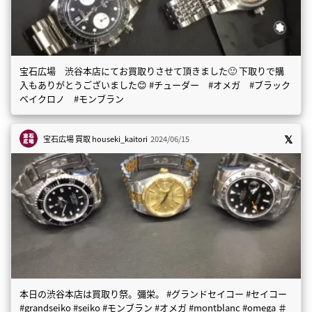
宝石広場 渋谷本店にてお買取りさせて頂きました🙂 下取りで購
入もありがとうございました😊 #チューダー #オメガ #ブラック
ベイクロノ #モンブラン
宝石広場 買取
houseki_kaitori
2024/06/15
本日の渋谷本店は買取り祭。彌栄。 #グランドセイコー #セイコー
#grandseiko #seiko #モンブラン #オメガ #montblanc #omega ＃