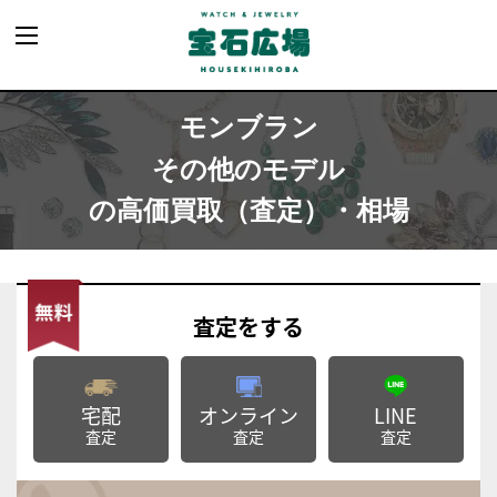
モンブラン
その他のモデル
の高価買取（査定）・相場
査定
をする
宅配
オンライン
LINE
査定
査定
査定