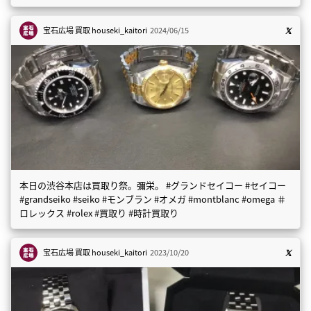
宝石広場 買取
houseki_kaitori
2024/06/15
本日の渋谷本店は買取り祭。彌栄。 #グランドセイコー #セイコー
#grandseiko #seiko #モンブラン #オメガ #montblanc #omega ＃
ロレックス #rolex #買取り #時計買取り
宝石広場 買取
houseki_kaitori
2023/10/20