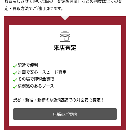
お買戻しさせて頂いた際の「査定額保証」などの制度は全ての査
定・買取方法でご利用頂けます。
来店査定
駅近で便利
対面で安心・スピード査定
その場で即現金買取
清潔感のあるブース
渋谷・新宿・新橋の駅近3店舗での対面安心査定！
その場で現金買取致します。渋谷本店では、時計販売の
店舗を併設しており、下取りに出してお得に新しい時計
店舗のご案内
の購入もできます♪