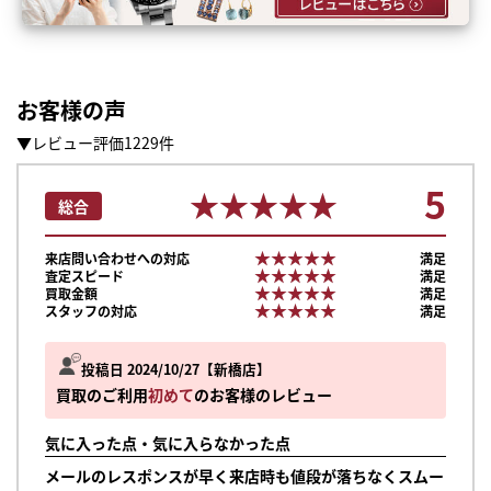
お客様の声
▼レビュー評価1229件
5
★★★★★
★★★★★
総合
★★★★★
★★★★★
来店問い合わせへの対応
満足
★★★★★
★★★★★
査定スピード
満足
★★★★★
★★★★★
買取金額
満足
★★★★★
★★★★★
スタッフの対応
満足
投稿日 2024/10/27
新橋店
買取のご利用
初めて
のお客様のレビュー
気に入った点・気に入らなかった点
メールのレスポンスが早く来店時も値段が落ちなくスムー