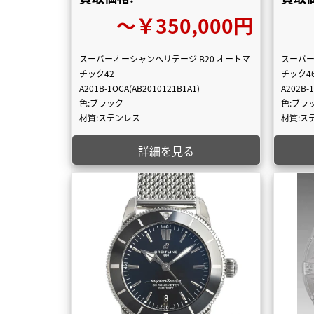
〜￥350,000円
スーパーオーシャンヘリテージ B20 オートマ
スーパー
チック42
チック4
A201B-1OCA(AB2010121B1A1)
A202B-
色:ブラック
色:ブラ
材質:ステンレス
材質:ス
詳細を見る