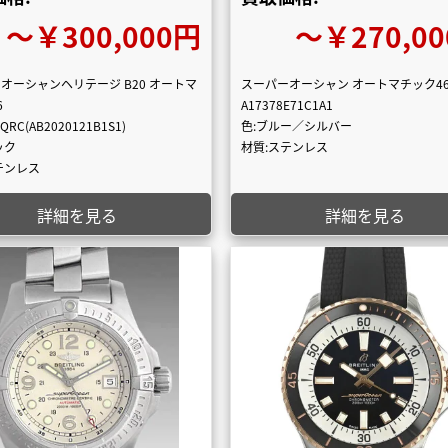
〜￥300,000円
〜￥270,0
オーシャンヘリテージ B20 オートマ
スーパーオーシャン オートマチック4
6
A17378E71C1A1
1QRC(AB2020121B1S1)
色:ブルー／シルバー
ック
材質:ステンレス
テンレス
詳細を見る
詳細を見る