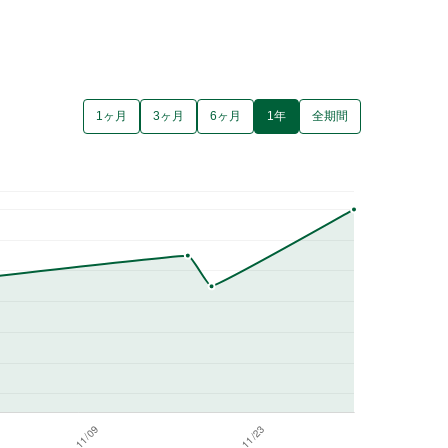
1ヶ月
3ヶ月
6ヶ月
1年
全期間