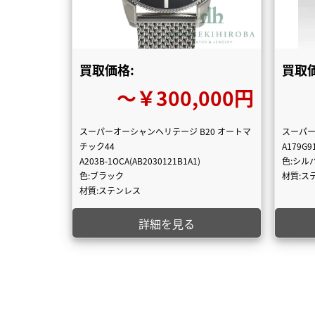
買取価格:
買取価
〜￥300,000円
スーパーオーシャンヘリテージ B20 オートマ
スーパ
チック44
A179G9
A203B-1OCA(AB2030121B1A1)
色:シル
色:ブラック
材質:ス
材質:ステンレス
詳細を見る