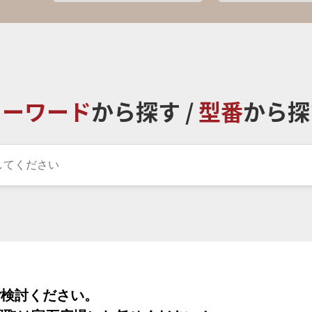
キーワード
から探す /
型番
から探
ご検討ください。