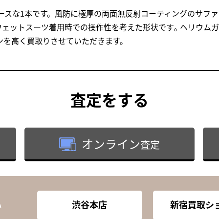
ユースな1本です。風防に極厚の両面無反射コーティングのサフ
ェットスーツ着用時での操作性を考えた形状です｡ ヘリウムガ
ンを高く買取りさせていただきます。
査定
をする
オンライン
査定
渋谷本店
新宿買取シ
い