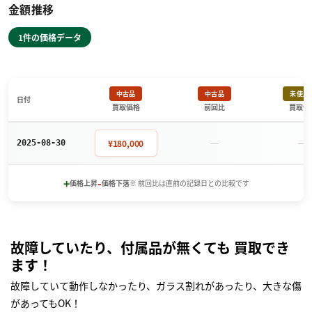
金額推移
1件の価格データ
中古品
中古品
未使用
日付
買取価格
前回比
買取価
－
－
¥180,000
2025-08-30
+
-
価格上昇
価格下落
※ 前回比は直前の記録日との比較です
故障していたり、付属品が無くても 買取でき
ます！
故障していて動作しなかったり、ガラス割れがあったり、大きな傷
があってもOK！