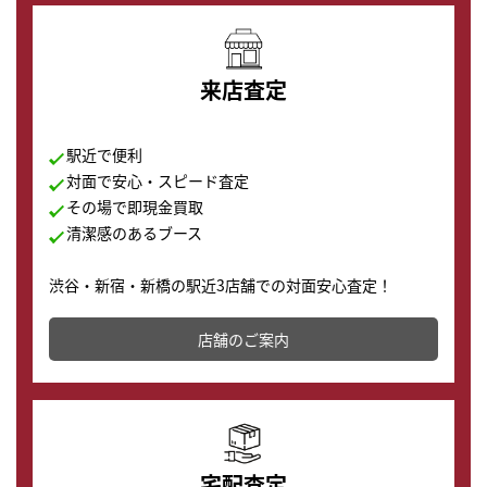
来店査定
駅近で便利
対面で安心・スピード査定
その場で即現金買取
清潔感のあるブース
渋谷・新宿・新橋の駅近3店舗での対面安心査定！
その場で現金買取致します。渋谷本店では、時計販売の
店舗を併設しており、下取りに出してお得に新しい時計
店舗のご案内
の購入もできます♪
宅配査定