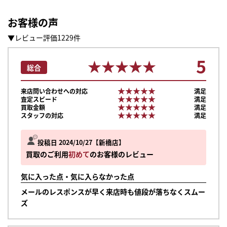
お客様の声
▼レビュー評価1229件
5
★★★★★
★★★★★
総合
★★★★★
★★★★★
来店問い合わせへの対応
満足
★★★★★
★★★★★
査定スピード
満足
★★★★★
★★★★★
買取金額
満足
★★★★★
★★★★★
スタッフの対応
満足
投稿日 2024/10/27
新橋店
買取のご利用
初めて
のお客様のレビュー
気に入った点・気に入らなかった点
メールのレスポンスが早く来店時も値段が落ちなくスムー
ズ