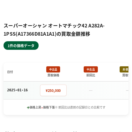
スーパーオーシャン オートマチック42 A282A-
1PSS(A17366D81A1A1)の買取金額推移
1件の価格データ
中古品
中古品
未使用
日付
買取価格
前回比
買取価
－
－
¥250,000
2025-01-16
+
-
価格上昇
価格下落
※ 前回比は直前の記録日との比較です