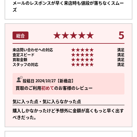
メールのレスポンスが早く来店時も値段が落ちなくスムー
ズ
5
★★★★★
★★★★★
総合
★★★★★
★★★★★
来店問い合わせへの対応
満足
★★★★★
★★★★★
査定スピード
満足
★★★★★
★★★★★
買取金額
満足
★★★★★
★★★★★
スタッフの対応
満足
投稿日 2024/10/27
新橋店
買取のご利用
初めて
のお客様のレビュー
気に入った点・気に入らなかった点
購入しかなかったけど予想外に金額が高くもっと早く出す
べきだった。
まずは
かんたん30秒でお試し査定