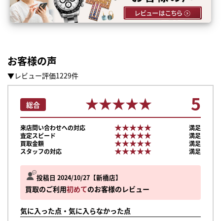
お客様の声
▼レビュー評価1229件
5
★★★★★
★★★★★
総合
★★★★★
★★★★★
来店問い合わせへの対応
満足
★★★★★
★★★★★
査定スピード
満足
★★★★★
★★★★★
買取金額
満足
★★★★★
★★★★★
スタッフの対応
満足
投稿日 2024/10/27
新橋店
買取のご利用
初めて
のお客様のレビュー
気に入った点・気に入らなかった点