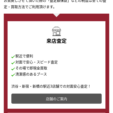
お買戻しさせて頂いた際の「査定額保証」などの制度は全ての査
定・買取方法でご利用頂けます。
来店査定
駅近で便利
対面で安心・スピード査定
その場で即現金買取
清潔感のあるブース
渋谷・新宿・新橋の駅近3店舗での対面安心査定！
その場で現金買取致します。渋谷本店では、時計販売の
店舗を併設しており、下取りに出してお得に新しい時計
店舗のご案内
の購入もできます♪