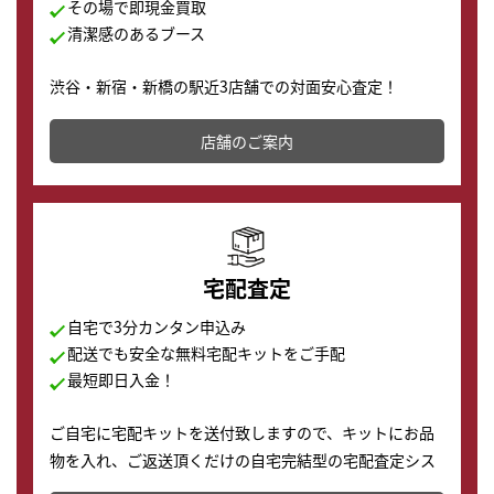
その場で即現金買取
清潔感のあるブース
渋谷・新宿・新橋の駅近3店舗での対面安心査定！
その場で現金買取致します。渋谷本店では、時計販売の
店舗を併設しており、下取りに出してお得に新しい時計
店舗のご案内
の購入もできます♪
宅配査定
自宅で3分カンタン申込み
配送でも安全な無料宅配キットをご手配
最短即日入金！
ご自宅に宅配キットを送付致しますので、キットにお品
物を入れ、ご返送頂くだけの自宅完結型の宅配査定シス
テムです。