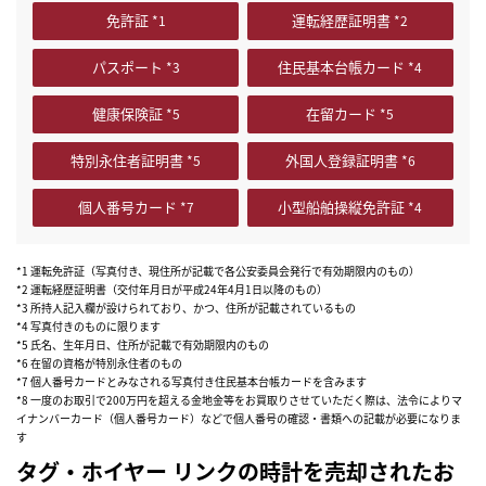
免許証
運転経歴証明書
パスポート
住民基本台帳カード
健康保険証
在留カード
特別永住者証明書
外国人登録証明書
個人番号カード
小型船舶操縦免許証
*1 運転免許証（写真付き、現住所が記載で各公安委員会発行で有効期限内のもの）
*2 運転経歴証明書（交付年月日が平成24年4月1日以降のもの）
*3 所持人記入欄が設けられており、かつ、住所が記載されているもの
*4 写真付きのものに限ります
*5 氏名、生年月日、住所が記載で有効期限内のもの
*6 在留の資格が特別永住者のもの
*7 個人番号カードとみなされる写真付き住民基本台帳カードを含みます
*8 一度のお取引で200万円を超える金地金等をお買取りさせていただく際は、法令によりマ
イナンバーカード（個人番号カード）などで個人番号の確認・書類への記載が必要になりま
す
タグ・ホイヤー リンクの時計を売却されたお