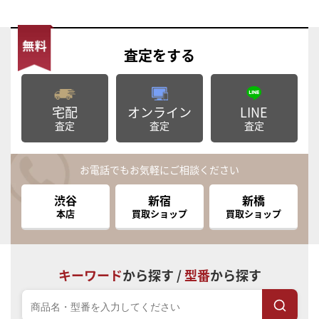
査定
をする
宅配
オンライン
LINE
査定
査定
査定
お電話でもお気軽にご相談ください
渋谷
新宿
新橋
本店
買取ショップ
買取ショップ
キーワード
から探す /
型番
から探す