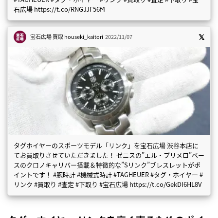
石広場 https://t.co/RNGJJF56f4
宝石広場 買取
houseki_kaitori
2022/11/07
タグホイヤーのスポーツモデル「リンク」を宝石広場 渋谷本店に
てお買取りさせていただきました！ ゼニスの”エル・プリメロ”ベー
スのクロノキャリバー搭載＆特徴的な”Sリンク”ブレスレットがポ
イントです！ #腕時計 #機械式時計 #TAGHEUER #タグ・ホイヤー #
リンク #買取り #査定 #下取り #宝石広場 https://t.co/GekDI6HL8V