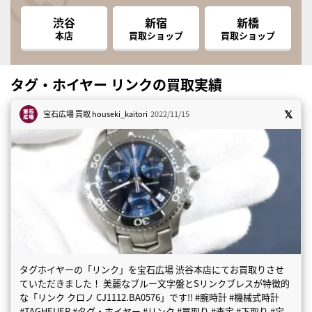
渋谷
新宿
新橋
本店
買取ショップ
買取ショップ
タグ・ホイヤー リンクの買取実績
宝石広場 買取
houseki_kaitori
2022/11/15
タグホイヤーの「リンク」を宝石広場 渋谷本店にてお買取りさせ
ていただきました！ 美麗なブルー文字盤とSリンクブレスが特徴的
な「リンク クロノ CJ1112.BA0576」です!! #腕時計 #機械式時計
#TAGHEUER #タグ・ホイヤー #リンク #買取り #査定 #下取り #宝