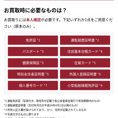
お買取時に必要なものは？
お買取りには
本人確認
が必要です。下記いずれか1点をご用意くだ
さい（原本のみ）。
免許証
運転経歴証明書
パスポート
住民基本台帳カード
健康保険証
在留カード
特別永住者証明書
外国人登録証明書
個人番号カード
小型船舶操縦免許証
*1 運転免許証（写真付き、現住所が記載で各公安委員会発行で有効期限内のもの）
*2 運転経歴証明書（交付年月日が平成24年4月1日以降のもの）
*3 所持人記入欄が設けられており、かつ、住所が記載されているもの
*4 写真付きのものに限ります