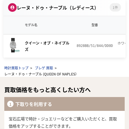
レーヌ・ドゥ・ナープル（レディース）
1件
モデル名
型番
クイーン・オブ・ネイプル
ホワイ
8928BB/51/844/DD0D
ズ
時計買取トップ
ブレゲ 買取
レーヌ・ドゥ・ナープル (QUEEN OF NAPLES）
買取価格をもっと高くしたい方へ
下取りを利用する
宝石広場で時計・ジュエリーなどをご購入いただくと、買取
価格をアップすることができます。