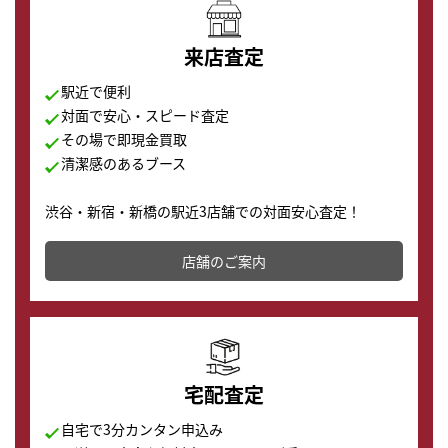
来店査定
駅近で便利
対面で安心・スピード査定
その場で即現金買取
清潔感のあるブース
渋谷・新宿・新橋の駅近3店舗での対面安心査定！
その場で現金買取致します。渋谷本店では、時計販売の
店舗を併設しており、下取りに出してお得に新しい時計
店舗のご案内
の購入もできます♪
宅配査定
自宅で3分カンタン申込み