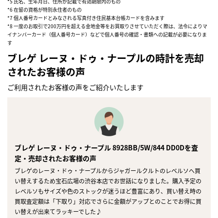
*5 氏名、生年月日、住所が記載で有効期限内のもの
*6 在留の資格が特別永住者のもの
*7 個人番号カードとみなされる写真付き住民基本台帳カードを含みます
*8 一度のお取引で200万円を超える金地金等をお買取りさせていただく際は、法令によりマ
イナンバーカード（個人番号カード）などで個人番号の確認・書類への記載が必要になりま
す
ブレゲ レーヌ・ドゥ・ナープルの時計を売却
されたお客様の声
ご利用されたお客様の声をご紹介いたします
ブレゲ レーヌ・ドゥ・ナープル 8928BB/5W/844 DD0Dを査
定・売却されたお客様の声
ブレゲのレーヌ・ドゥ・ナープルからジャガールクルトのレベルソへ買
い替えするため宝石広場の渋谷本店でお世話になりました。購入予定の
レベルソもサイズや色のストックが迷うほど豊富にあり、買い替え時の
買取査定額は「下取り」対応でさらに金額がアップとのことでお得に買
い替えが出来てラッキーでした♪