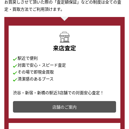
お買戻しさせて頂いた際の「査定額保証」などの制度は全ての査
定・買取方法でご利用頂けます。
来店査定
駅近で便利
対面で安心・スピード査定
その場で即現金買取
清潔感のあるブース
渋谷・新宿・新橋の駅近3店舗での対面安心査定！
その場で現金買取致します。渋谷本店では、時計販売の
店舗を併設しており、下取りに出してお得に新しい時計
店舗のご案内
の購入もできます♪