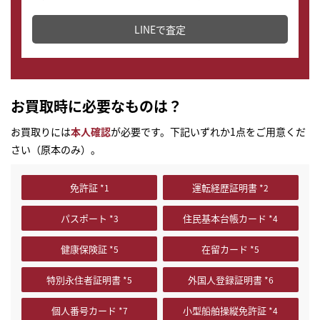
どこからでもすぐに査定金額を知ることが出来ます。
LINEで査定
お買取時に必要なものは？
お買取りには
本人確認
が必要です。下記いずれか1点をご用意くだ
さい（原本のみ）。
免許証
運転経歴証明書
パスポート
住民基本台帳カード
健康保険証
在留カード
特別永住者証明書
外国人登録証明書
個人番号カード
小型船舶操縦免許証