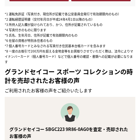
*1 運転免許証（写真付き、現住所が記載で各公安委員会発行で有効期限内のもの）
*2 運転経歴証明書（交付年月日が平成24年4月1日以降のもの）
*3 所持人記入欄が設けられており、かつ、住所が記載されているもの
*4 写真付きのものに限ります
*5 氏名、生年月日、住所が記載で有効期限内のもの
*6 在留の資格が特別永住者のもの
*7 個人番号カードとみなされる写真付き住民基本台帳カードを含みます
*8 一度のお取引で200万円を超える金地金等をお買取りさせていただく際は、法令によりマ
イナンバーカード（個人番号カード）などで個人番号の確認・書類への記載が必要になりま
す
グランドセイコー スポーツ コレクションの時
計を売却されたお客様の声
ご利用されたお客様の声をご紹介いたします
まずは
グランドセイコー SBGC223 9R86-0AG0を査定・売却された
かんたん30秒でお試し査定
お客様の声