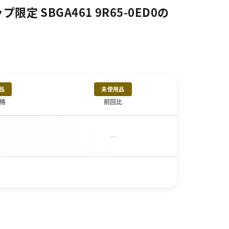
SBGA461 9R65-0ED0の
品
未使用品
格
前回比
－