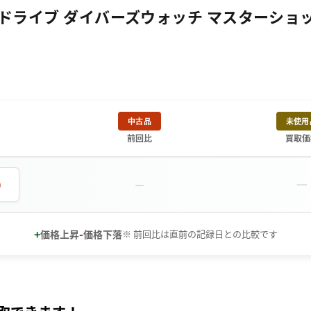
イブ ダイバーズウォッチ マスターショップ限定 
中古品
未使用
前回比
買取価
－
0
－
+
-
価格上昇
価格下落
※ 前回比は直前の記録日との比較です