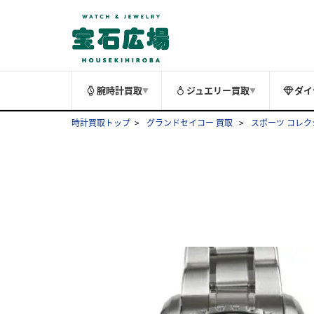
腕時計買取
ジュエリー買取
ダイ
▼
▼
時計買取トップ
グランドセイコー 買取
スポーツ コレク