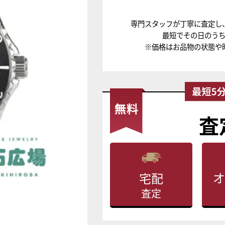
専門スタッフが丁寧に査定し
最短でその日のう
※価格はお品物の状態や
査
オ
宅配
査定