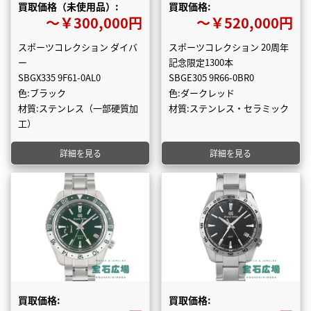
買取価格（未使用品）:
買取価格:
〜￥300,000円
〜￥520,000円
スポーツコレクション ダイバ
スポーツコレクション 20周年
ー
記念限定1300本
SBGX335 9F61-0AL0
SBGE305 9R66-0BR0
色:ブラック
色:ダークレッド
材質:ステンレス（一部硬質加
材質:ステンレス・セラミック
工）
詳細を見る
詳細を見る
買取価格:
買取価格: