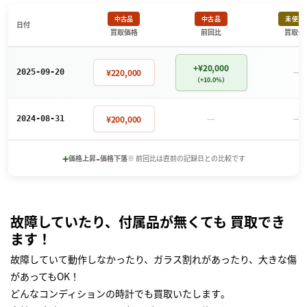
中古品
中古品
未使用
日付
買取価格
前回比
買取価
+¥20,000
－
¥220,000
2025-09-20
（+10.0%）
－
－
¥200,000
2024-08-31
+
-
価格上昇
価格下落
※ 前回比は直前の記録日との比較です
故障していたり、付属品が無くても 買取でき
ます！
故障していて動作しなかったり、ガラス割れがあったり、大きな傷
があってもOK！
どんなコンディションの時計でも買取いたします｡