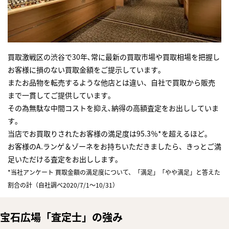
買取激戦区の渋谷で30年､常に最新の買取市場や買取相場を把握し
お客様に損のない買取金額をご提示しています｡
またお品物を転売するような他店とは違い、自社で買取から販売
まで一貫してご提供しています｡
その為無駄な中間コストを抑え､納得の高額査定をお出ししていま
す｡
当店でお買取りされたお客様の満足度は95.3％*を超えるほど｡
お客様のA.ランゲ＆ゾーネをお持ちいただきましたら、きっとご満
足いただける査定をお出しします｡
*当社アンケート 買取金額の満足度について、「満足」「やや満足」と答えた
割合の計（自社調べ2020/7/1～10/31）
宝石広場「査定士」の強み