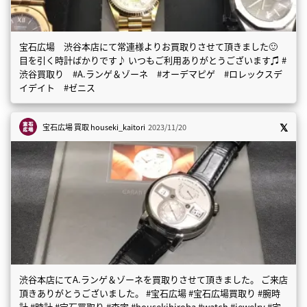
宝石広場 渋谷本店にて常連様よりお買取りさせて頂きました🙂
目を引く時計ばかりです♪ いつもご利用ありがとうございます♫ #
渋谷買取り #A.ランゲ＆ゾーネ #オーデマピゲ #ロレックスデ
イデイト #ゼニス
宝石広場 買取
houseki_kaitori
2023/11/20
渋谷本店にてA.ランゲ＆ゾーネを買取りさせて頂きました。 ご来店
頂きありがとうございました。 #宝石広場 #宝石広場買取り #腕時
計 #時計 #宝石買取り #査定 #housekihiroba #watch #jewelry #宅