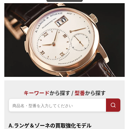
グラスヒュッテの街と共に発展を遂げましたが、第二次世界大戦
により製造工場を焼失し、敗戦後は旧東ドイツ国家への接収など
で活動は休止。
しかし、東西ドイツ統一を経た1994年に、「ランゲ1」「サクソニ
ア」「プール・ル・メリット」「アーケード」の4型の復興モデル
を発表し、約50年間の沈黙を破りブランドが再スタートします。
現在は、パーツまで自社生産する'完全マニュファクチュール'とし
て、グラスヒュッテの伝統的な時計製造技法をベースに職人の手作
業による細工が施された数多くの傑作時計を発表し、ドイツを代
表する高級時計ブランドとして唯一無二の存在となっています。
最高品質の素材が使われ、外装だけでなくムーブメントにまで細か
い装飾が施された”芸術品”とも言える『A.ランゲ＆ゾーネ』の時
キーワード
から探す /
型番
から探す
計は、歴史や価値をしっかりと把握していないと査定額に大きな
差が出てしまうブランドでもあります。
宝石広場では、創業より現在まで数多くの商品を取扱ってきまし
たので、『A.ランゲ＆ゾーネ』の査定額には自信があります。
A.ランゲ＆ゾーネの買取強化モデル