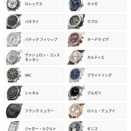
ロレックス
オメガ
パネライ
ウブロ
パテック フィリップ
オーデマ ピゲ
ヴァシュロン・コンス
カルティエ
タンタン
IWC
ブライトリング
シャネル
ブルガリ
フランク ミュラー
ロジェ・デュブイ
ジャガー・ルクルト
ゼニス