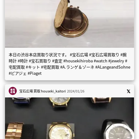
本日の渋谷本店買取り状況です。 #宝石広場 #宝石広場買取り #腕
時計 #時計 #宝石買取り #査定 #housekihiroba #watch #jewelry #
宅配買取 #キット #宅配買取 #A.ランゲ＆ゾーネ #ALangeandSohne
#ピアジェ #Piaget
宝石広場 買取
houseki_kaitori
2024/01/26