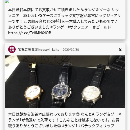
本日渋谷本店にてお買取させて頂きました A.ランゲ＆ゾーネ サク
ソニア 381.031 PGケースにブラック文字盤が非常にラグジュアリ
ーです！ この組み合わせの時計を一本購入してみたいものです♪
ありがとうございました #ランゲ #サクソニア ＃ゴールド
https://t.co/Tc8MNX4OBI
宝石広場 買取
houseki_kaitori
2020/10/30
本日は朝から渋谷本店賑わっております😍 なんとA.ランゲ＆ゾーネ
ランゲ1が色違いで入荷です！こんなことは滅多にないです。お買
取りありがとうございました😊 #ランゲ1 #パテックフィリップ