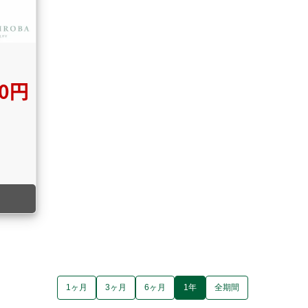
00円
1ヶ月
3ヶ月
6ヶ月
1年
全期間