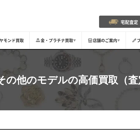
宅配査定
ヤモンド買取
金・プラチナ買取
店舗のご案内
▼
▼
その他のモデル
の高価買取（査