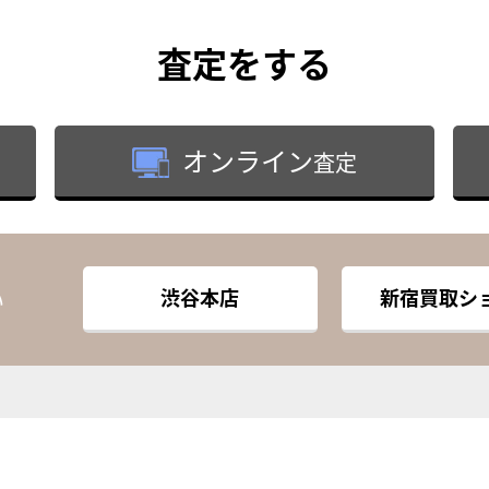
査定
をする
オンライン
査定
渋谷本店
新宿買取シ
い