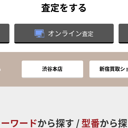
査定
をする
オンライン
査定
渋谷本店
新宿買取シ
い
キーワード
から探す /
型番
から探