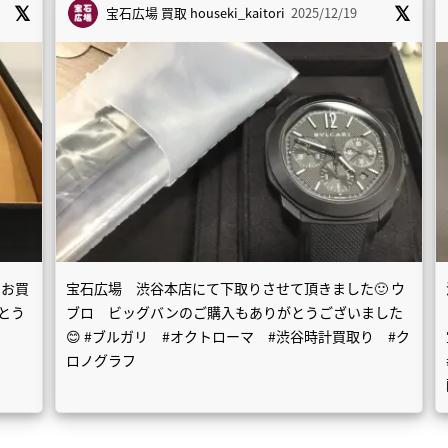
宝石広場 買取
houseki_kaitori
2025/12/19
のお買
宝石広場 渋谷本店にて下取りさせて頂きました🙂 ウ
とう
ブロ ビッグバンのご購入もありがとうございました
😊 #ブルガリ #オクトローマ #渋谷時計買取り #ク
ロノグラフ