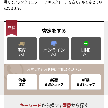
場ではフランクミュラー コンキスタドールを高く買取りさせてい
ただきます。
査定
をする
宅配
オンライン
LINE
査定
査定
査定
お電話でもお気軽にご相談ください
渋谷
新宿
新橋
本店
買取ショップ
買取ショップ
キーワード
から探す /
型番
から探す