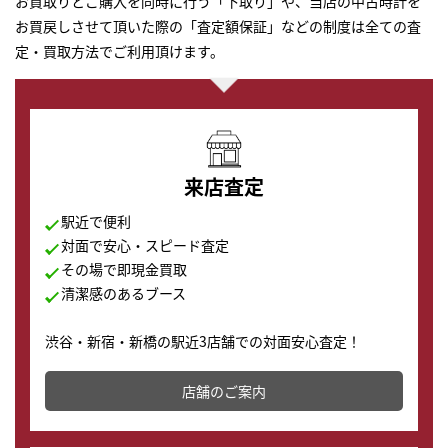
お買取りとご購入を同時に行う「下取り」や、当店の中古時計を
お買戻しさせて頂いた際の「査定額保証」などの制度は全ての査
定・買取方法でご利用頂けます。
来店査定
駅近で便利
対面で安心・スピード査定
その場で即現金買取
清潔感のあるブース
渋谷・新宿・新橋の駅近3店舗での対面安心査定！
その場で現金買取致します。渋谷本店では、時計販売の
店舗を併設しており、下取りに出してお得に新しい時計
店舗のご案内
の購入もできます♪