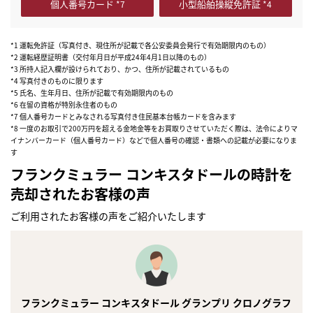
個人番号カード
小型船舶操縦免許証
*1 運転免許証（写真付き、現住所が記載で各公安委員会発行で有効期限内のもの）
*2 運転経歴証明書（交付年月日が平成24年4月1日以降のもの）
*3 所持人記入欄が設けられており、かつ、住所が記載されているもの
*4 写真付きのものに限ります
*5 氏名、生年月日、住所が記載で有効期限内のもの
*6 在留の資格が特別永住者のもの
*7 個人番号カードとみなされる写真付き住民基本台帳カードを含みます
*8 一度のお取引で200万円を超える金地金等をお買取りさせていただく際は、法令によりマ
イナンバーカード（個人番号カード）などで個人番号の確認・書類への記載が必要になりま
す
フランクミュラー コンキスタドールの時計を
売却されたお客様の声
ご利用されたお客様の声をご紹介いたします
フランクミュラー コンキスタドール グランプリ クロノグラフ