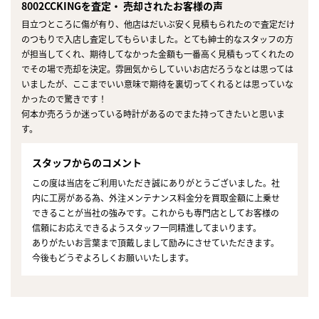
8002CCKINGを査定・ 売却されたお客様の声
目立つところに傷が有り、他店はだいぶ安く見積もられたので査定だけ
のつもりで入店し査定してもらいました。とても紳士的なスタッフの方
が担当してくれ、期待してなかった金額も一番高く見積もってくれたの
でその場で売却を決定。雰囲気からしていいお店だろうなとは思っては
いましたが、ここまでいい意味で期待を裏切ってくれるとは思っていな
かったので驚きです！
何本か売ろうか迷っている時計があるのでまた持ってきたいと思いま
す。
スタッフからのコメント
この度は当店をご利用いただき誠にありがとうございました。社
内に工房がある為、外注メンテナンス料金分を買取金額に上乗せ
できることが当社の強みです。これからも専門店としてお客様の
信頼にお応えできるようスタッフ一同精進してまいります。
ありがたいお言葉まで頂戴しまして励みにさせていただきます。
今後もどうぞよろしくお願いいたします。