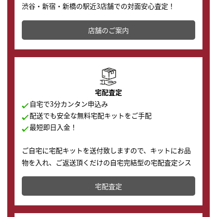
渋谷・新宿・新橋の駅近3店舗での対面安心査定！
その場で現金買取致します。渋谷本店では、時計販売の
店舗を併設しており、下取りに出してお得に新しい時計
店舗のご案内
の購入もできます♪
宅配査定
自宅で3分カンタン申込み
配送でも安全な無料宅配キットをご手配
最短即日入金！
ご自宅に宅配キットを送付致しますので、キットにお品
物を入れ、ご返送頂くだけの自宅完結型の宅配査定シス
テムです。
宅配査定
配送でも簡単&安全に査定・買取に出すことが可能で
す。