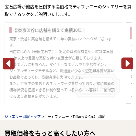
宝石広場が他店を圧倒する高価格でティファニーのジュエリーを買
取できるワケをご説明いたします。
③様々な査定方法をご用意！豊富な選択肢の中からお
好きな方法をお選びいただけます。
お客様のニーズにお応えして、様々な買取査定の体制を整えてお
ります。
都内3店舗での対面査定だけでなく、全国各地から査定依頼が可能
です。全て無料の宅配買取キットで査定に出せる「宅配買取サー
ビス」や、すぐ査定金額が知りたいときにスマホで気軽に利用で
きる「LINE」査定など、簡単スムーズに査定依頼・お取引をする
ことができます。査定方法によって金額が変わることはございま
せんので、お客様のライフスタイルに合わせた方法をご利用くだ
さい。
ジュエリー買取トップ
ティファニー（Tiffany & Co.）買取
買取価格をもっと高くしたい方へ