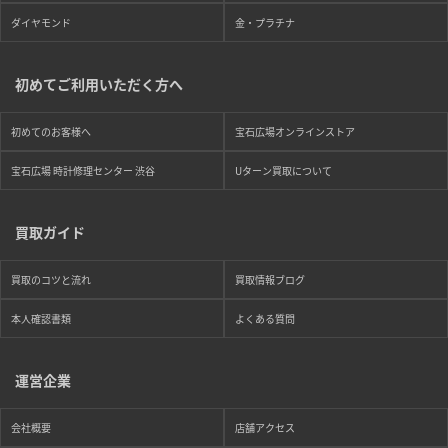
ダイヤモンド
金・プラチナ
初めてご利用いただく方へ
初めてのお客様へ
宝石広場オンラインストア
宝石広場 時計修理センター 渋谷
Uターン買取について
買取ガイド
買取のコツと流れ
買取情報ブログ
本人確認書類
よくある質問
運営企業
まずは
かんたん30秒でお試し査定
会社概要
店舗アクセス