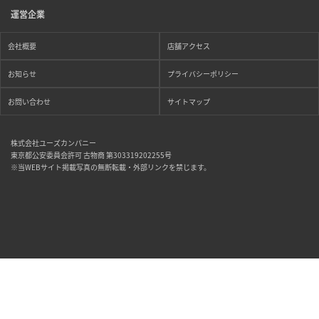
運営企業
会社概要
店舗アクセス
お知らせ
プライバシーポリシー
お問い合わせ
サイトマップ
株式会社ユーズカンパニー
東京都公安委員会許可 古物商 第303319202255号
※当WEBサイト掲載写真の無断転載・外部リンクを禁じます。