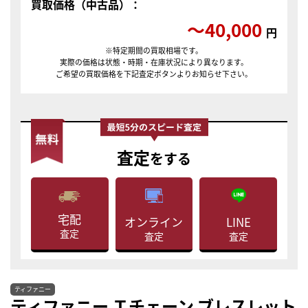
買取価格（中古品）：
〜40,000
円
※特定期間の買取相場です。
実際の価格は状態・時期・在庫状況により異なります。
ご希望の買取価格を下記査定ボタンよりお知らせ下さい。
査定
をする
宅配
LINE
オンライン
査定
査定
査定
ティファニー
ティファニー Ｔチェーン ブレスレット