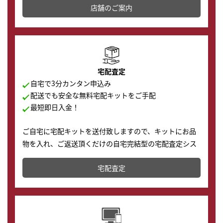
店舗を併設しており、下取りに出してお得に新しい時計
店舗のご案内
の購入もできます♪
宅配査定
自宅で3分カンタン申込み
配送でも安全な無料宅配キットをご手配
最短即日入金！
ご自宅に宅配キットを送付致しますので、キットにお品
物を入れ、ご返送頂くだけの自宅完結型の宅配査定シス
テムです。
宅配査定
配送でも簡単&安全に査定・買取に出すことが可能で
す。