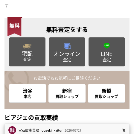
す
無料査定
をする
宅配
オンライン
LINE
査定
査定
査定
お電話でもお気軽にご相談ください
渋谷
新宿
新橋
本店
買取ショップ
買取ショップ
ピアジェの買取実績
宝石広場 買取
houseki_kaitori
2026/07/27