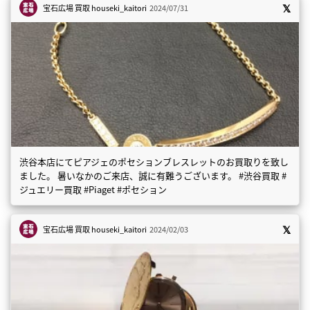
宝石広場 買取
houseki_kaitori
2024/07/31
渋谷本店にてピアジェのポセションブレスレットのお買取りを致し
ました。 暑いなかのご来店、誠に有難うございます。 #渋谷買取 #
ジュエリー買取 #Piaget #ポセション
宝石広場 買取
houseki_kaitori
2024/02/03