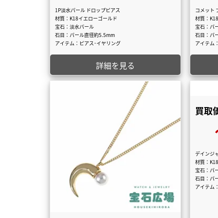
1P淡水パール ドロップピアス
コメット 
材質：K18イエローゴールド
材質：K1
宝石：淡水パール
宝石：パ
石目：パール直径約5.5mm
石目：パー
アイテム：ピアス･イヤリング
アイテム
詳細を見る
買取価
デインジャ
材質：K1
宝石：パ
石目：パー
アイテム