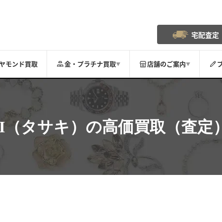
宅配査定
ヤモンド買取
金・プラチナ買取
店舗のご案内
▼
▼
KI（タサキ）
の高価買取（査定