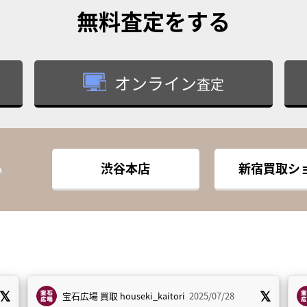
無料査定
をする
オンライン
査定
渋谷本店
新宿買取シ
い
宝石広場 買取
houseki_kaitori
2025/07/28