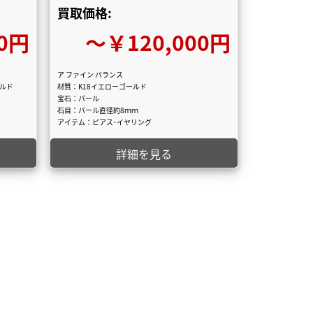
買取価格:
0円
〜￥120,000円
ア ファイン バランス
ールド
材質：K18イエローゴールド
宝石：パール
石目：パール直径約8ｍｍ
アイテム：ピアス･イヤリング
詳細を見る