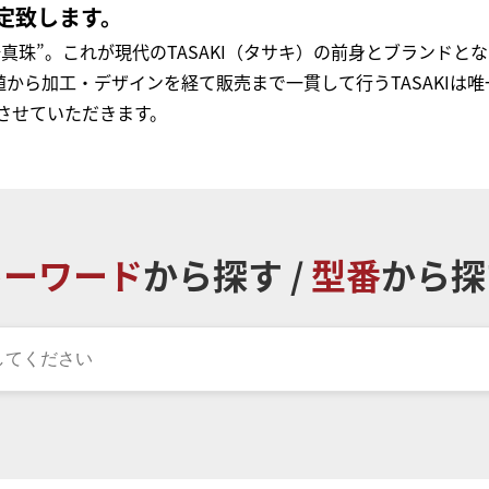
定致します。
崎真珠”。これが現代のTASAKI（タサキ）の前身とブランドと
から加工・デザインを経て販売まで一貫して行うTASAKIは
りさせていただきます。
キーワード
から探す /
型番
から探