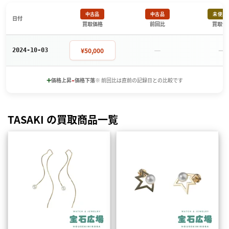
中古品
中古品
未使用
日付
買取価格
前回比
買取価
－
－
¥50,000
2024-10-03
+
-
価格上昇
価格下落
※ 前回比は直前の記録日との比較です
TASAKI の買取商品一覧