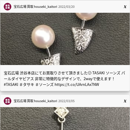
宝石広場 買取
houseki_kaitori
2022/03/20
宝石広場 渋谷本店にてお買取りさせて頂きました🙂 TASAKI ソーンズ パ
ールダイヤピアス 非常に特徴的なデザインで、2wayで使えます！
#TASAKI ＃タサキ ＃ソーンズ https://t.co/UArnLAx7NW
宝石広場 買取
houseki_kaitori
2022/03/05