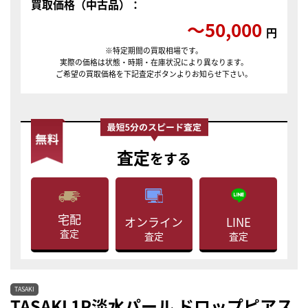
買取価格（中古品）：
〜50,000
円
※特定期間の買取相場です。
実際の価格は状態・時期・在庫状況により異なります。
ご希望の買取価格を下記査定ボタンよりお知らせ下さい。
査定
をする
宅配
LINE
オンライン
査定
査定
査定
TASAKI
TASAKI 1P淡水パール ドロップピアス