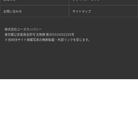
お問い合わせ
サイトマップ
株式会社ユーズカンパニー
東京都公安委員会許可 古物商 第303319202255号
※当WEBサイト掲載写真の無断転載・外部リンクを禁じます。