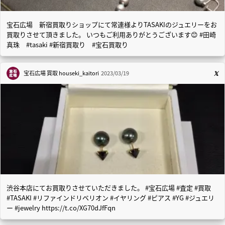
宝石広場 新宿買取りショップにて常連様よりTASAKIのジュエリーをお
買取りさせて頂きました。 いつもご利用ありがとうございます😊 #田崎
真珠 #tasaki #新宿買取り #宝石買取り
宝石広場 買取
houseki_kaitori
2023/03/19
渋谷本店にてお買取りさせていただきました。 #宝石広場 #査定 #買取
#TASAKI #リファインドリベリオン #イヤリング #ピアス #YG #ジュエリ
ー #jewelry https://t.co/XG70dJfFqn