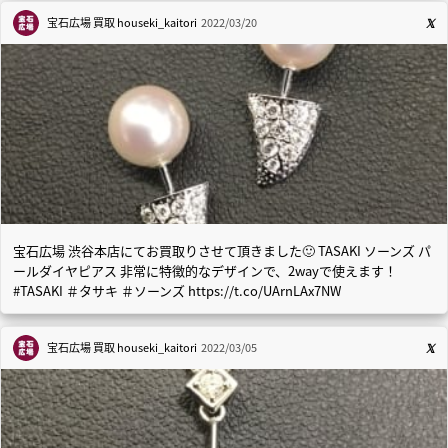
宝石広場 買取
houseki_kaitori
2022/03/20
宝石広場 渋谷本店にてお買取りさせて頂きました🙂 TASAKI ソーンズ パ
ールダイヤピアス 非常に特徴的なデザインで、2wayで使えます！
#TASAKI ＃タサキ ＃ソーンズ https://t.co/UArnLAx7NW
宝石広場 買取
houseki_kaitori
2022/03/05