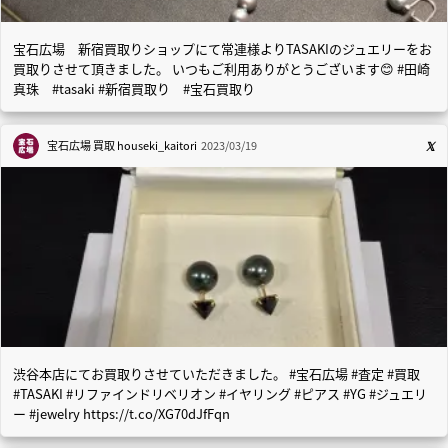
宝石広場 新宿買取りショップにて常連様よりTASAKIのジュエリーをお
買取りさせて頂きました。 いつもご利用ありがとうございます😊 #田崎
真珠 #tasaki #新宿買取り #宝石買取り
宝石広場 買取
houseki_kaitori
2023/03/19
渋谷本店にてお買取りさせていただきました。 #宝石広場 #査定 #買取
#TASAKI #リファインドリベリオン #イヤリング #ピアス #YG #ジュエリ
ー #jewelry https://t.co/XG70dJfFqn