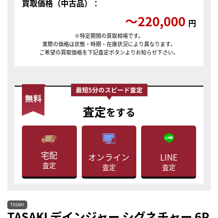
買取価格（中古品）：
〜220,000
円
※特定期間の買取相場です。
実際の価格は状態・時期・在庫状況により異なります。
ご希望の買取価格を下記査定ボタンよりお知らせ下さい。
査定
をする
宅配
LINE
オンライン
査定
査定
査定
TASAKI
TASAKI デインジャー シグネチャー 6P