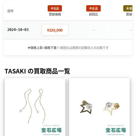
中古品
中古品
未使用
日付
買取価格
前回比
買取価
－
－
¥220,000
2024-10-03
+
-
価格上昇
価格下落
※ 前回比は直前の記録日との比較です
TASAKI の買取商品一覧