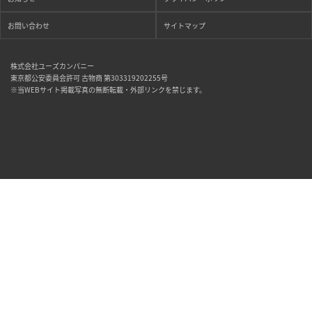
お問い合わせ
サイトマップ
株式会社ユーズカンパニー
東京都公安委員会許可 古物商 第303319202255号
※当WEBサイト掲載写真の無断転載・外部リンクを禁じます。