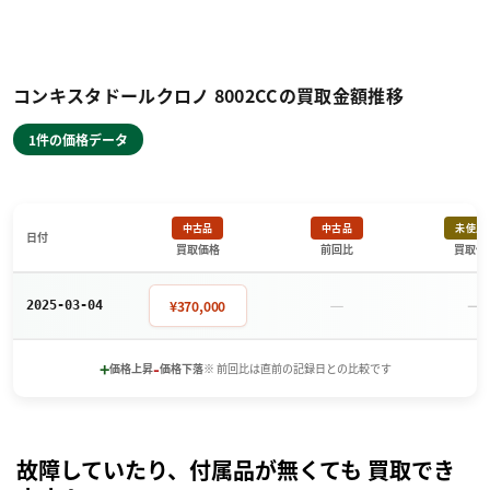
コンキスタドールクロノ 8002CCの買取金額推移
1件の価格データ
中古品
中古品
未使用
日付
買取価格
前回比
買取価
－
－
¥370,000
2025-03-04
+
-
価格上昇
価格下落
※ 前回比は直前の記録日との比較です
故障していたり、付属品が無くても 買取でき