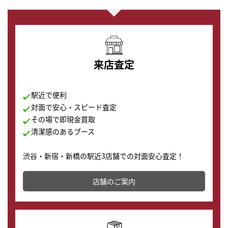
来店査定
駅近で便利
対面で安心・スピード査定
その場で即現金買取
清潔感のあるブース
渋谷・新宿・新橋の駅近3店舗での対面安心査定！
その場で現金買取致します。渋谷本店では、時計販売の
店舗を併設しており、下取りに出してお得に新しい時計
店舗のご案内
の購入もできます♪