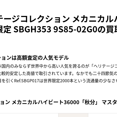
テージコレクション メカニカルハ
 SBGH353 9S85-02G0
ションは高額査定の人気モデル
本国内のみならず世界中から高い人気を誇るのが「ヘリテージ
比較的安定した高値で取引されています。なかでも二十四節気の
が目を引くRef.SBGP017は世界限定2000本という流通量の
 メカニカルハイビート36000「秋分」 マスターショ