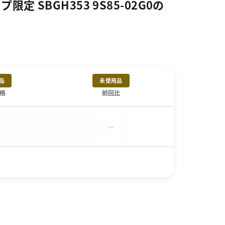
SBGH353 9S85-02G0の
品
未使用品
格
前回比
－