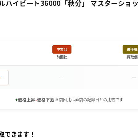
イビート36000「秋分」 マスターショップ限定 
中古品
未使用
前回比
買取価
－
0
－
+
-
価格上昇
価格下落
※ 前回比は直前の記録日との比較です
取できます！