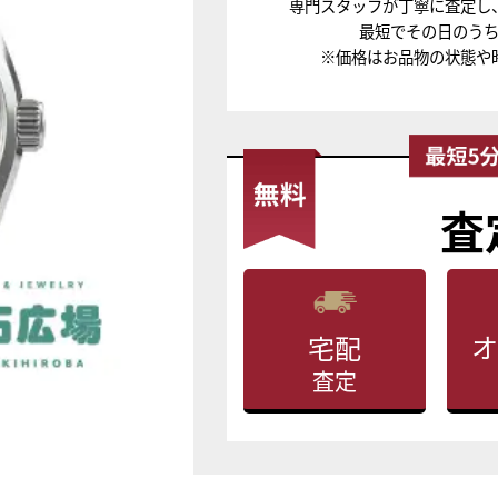
専門スタッフが丁寧に査定し
最短でその日のう
※価格はお品物の状態や
査
オ
宅配
査定