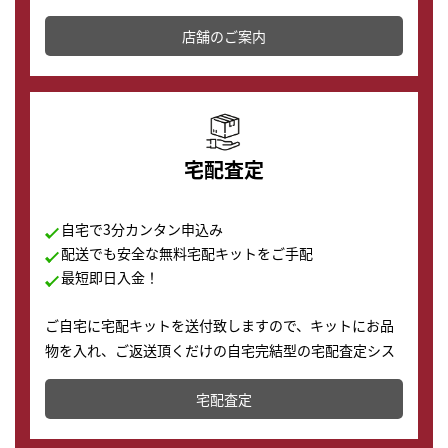
その場で現金買取致します。渋谷本店では、時計販売の
店舗を併設しており、下取りに出してお得に新しい時計
店舗のご案内
の購入もできます♪
宅配査定
自宅で3分カンタン申込み
配送でも安全な無料宅配キットをご手配
最短即日入金！
ご自宅に宅配キットを送付致しますので、キットにお品
物を入れ、ご返送頂くだけの自宅完結型の宅配査定シス
テムです。
宅配査定
配送でも簡単&安全に査定・買取に出すことが可能で
す。