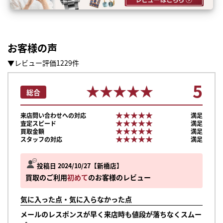
お客様の声
▼レビュー評価1229件
5
★★★★★
★★★★★
総合
★★★★★
★★★★★
来店問い合わせへの対応
満足
★★★★★
★★★★★
査定スピード
満足
★★★★★
★★★★★
買取金額
満足
★★★★★
★★★★★
スタッフの対応
満足
投稿日 2024/10/27
新橋店
買取のご利用
初めて
のお客様のレビュー
気に入った点・気に入らなかった点
メールのレスポンスが早く来店時も値段が落ちなくスムー