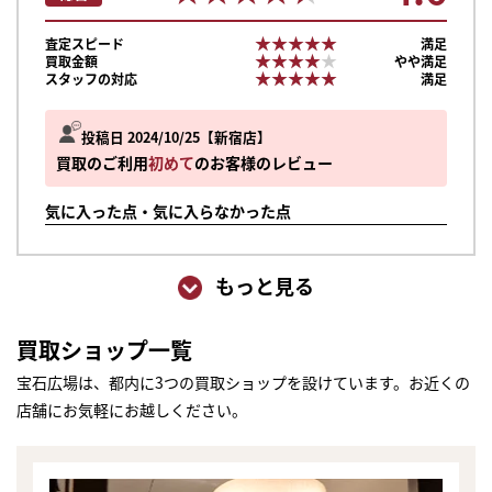
★★★★★
★★★★★
査定スピード
満足
★★★★★
★★★★★
買取金額
やや満足
★★★★★
★★★★★
スタッフの対応
満足
投稿日 2024/10/25
新宿店
買取のご利用
初めて
のお客様のレビュー
気に入った点・気に入らなかった点
もっと見る
買取ショップ一覧
宝石広場は、都内に3つの買取ショップを設けています。お近くの
店舗にお気軽にお越しください。
まずは
かんたん30秒でお試し査定