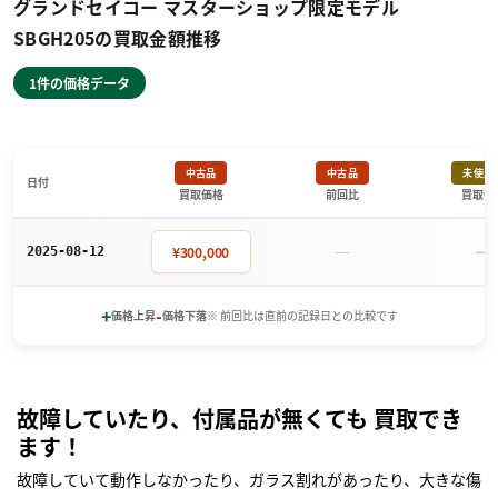
グランドセイコー マスターショップ限定モデル
SBGH205の買取金額推移
1件の価格データ
中古品
中古品
未使用
日付
買取価格
前回比
買取価
－
－
¥300,000
2025-08-12
+
-
価格上昇
価格下落
※ 前回比は直前の記録日との比較です
故障していたり、付属品が無くても 買取でき
ます！
故障していて動作しなかったり、ガラス割れがあったり、大きな傷