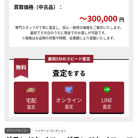
買取価格（中古品）：
〜300,000
円
専門スタッフが丁寧に査定し、安心・納得の価格をご案内いたします。
最短でその日のうちに現金でのお渡しが可能です。
※価格はお品物の状態や時期、在庫数により変動いたします。
査定
をする
LINE
オンライン
宅配
査定
査定
査定
グランドセイコー
ヘリテージ コレクション