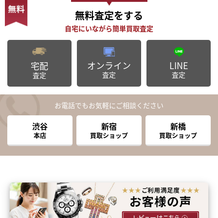
無料査定
をする
オンライン
LINE
宅配
査定
査定
査定
お電話でもお気軽にご相談ください
渋谷
新宿
新橋
本店
買取ショップ
買取ショップ