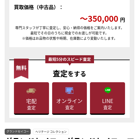
買取価格（中古品）：
〜350,000
円
専門スタッフが丁寧に査定し、安心・納得の価格をご案内いたします。
最短でその日のうちに現金でのお渡しが可能です。
※価格はお品物の状態や時期、在庫数により変動いたします。
査定
をする
LINE
オンライン
宅配
査定
査定
査定
グランドセイコー
ヘリテージ コレクション