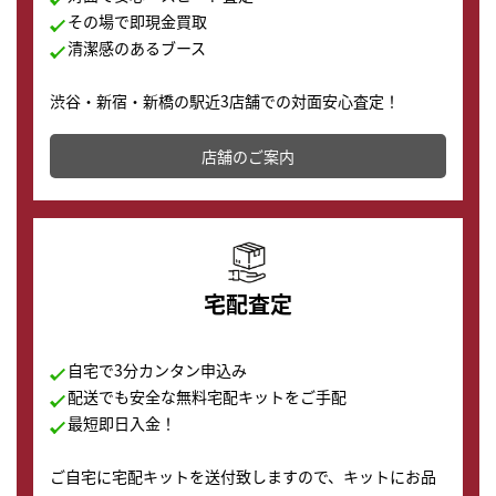
その場で即現金買取
清潔感のあるブース
渋谷・新宿・新橋の駅近3店舗での対面安心査定！
その場で現金買取致します。渋谷本店では、時計販売の
店舗を併設しており、下取りに出してお得に新しい時計
店舗のご案内
の購入もできます♪
宅配査定
自宅で3分カンタン申込み
配送でも安全な無料宅配キットをご手配
最短即日入金！
ご自宅に宅配キットを送付致しますので、キットにお品