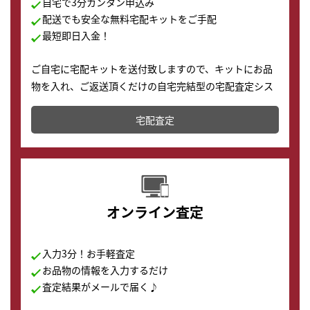
自宅で3分カンタン申込み
配送でも安全な無料宅配キットをご手配
最短即日入金！
ご自宅に宅配キットを送付致しますので、キットにお品
物を入れ、ご返送頂くだけの自宅完結型の宅配査定シス
テムです。
宅配査定
配送でも簡単&安全に査定・買取に出すことが可能で
す。
オンライン査定
入力3分！お手軽査定
お品物の情報を入力するだけ
査定結果がメールで届く♪