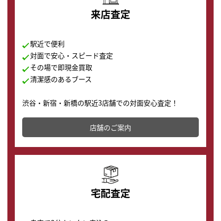
来店査定
駅近で便利
対面で安心・スピード査定
その場で即現金買取
清潔感のあるブース
渋谷・新宿・新橋の駅近3店舗での対面安心査定！
その場で現金買取致します。渋谷本店では、時計販売の
店舗を併設しており、下取りに出してお得に新しい時計
店舗のご案内
の購入もできます♪
宅配査定