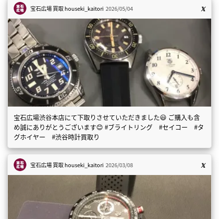
宝石広場 買取
houseki_kaitori
2026/05/04
宝石広場渋谷本店にて下取りさせていただきました😃 ご購入も含
め誠にありがとうございます😊 #ブライトリング #セイコー #タ
グホイヤー #渋谷時計買取り
宝石広場 買取
houseki_kaitori
2026/03/08