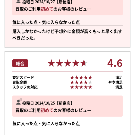
投稿日 2024/10/27
新橋店
買取のご利用
初めて
のお客様のレビュー
気に入った点・気に入らなかった点
購入しかなかったけど予想外に金額が高くもっと早く出す
べきだった。
4.6
★★★★★
★★★★★
総合
★★★★★
★★★★★
査定スピード
満足
★★★★★
★★★★★
買取金額
やや満足
★★★★★
★★★★★
スタッフの対応
満足
投稿日 2024/10/25
新宿店
買取のご利用
初めて
のお客様のレビュー
気に入った点・気に入らなかった点