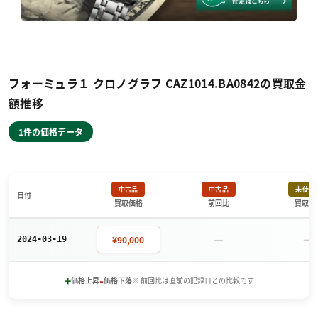
フォーミュラ１ クロノグラフ CAZ1014.BA0842の買取金
額推移
1件の価格データ
中古品
中古品
未使用
日付
買取価格
前回比
買取価
－
－
¥90,000
2024-03-19
+
-
価格上昇
価格下落
※ 前回比は直前の記録日との比較です