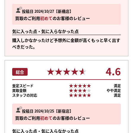
投稿日 2024/10/27
新橋店
買取のご利用
初めて
のお客様のレビュー
気に入った点・気に入らなかった点
購入しかなかったけど予想外に金額が高くもっと早く出す
べきだった。
4.6
★★★★★
★★★★★
総合
★★★★★
★★★★★
査定スピード
満足
★★★★★
★★★★★
買取金額
やや満足
★★★★★
★★★★★
スタッフの対応
満足
投稿日 2024/10/25
新宿店
買取のご利用
初めて
のお客様のレビュー
まずは
かんたん30秒でお試し査定
気に入った点・気に入らなかった点