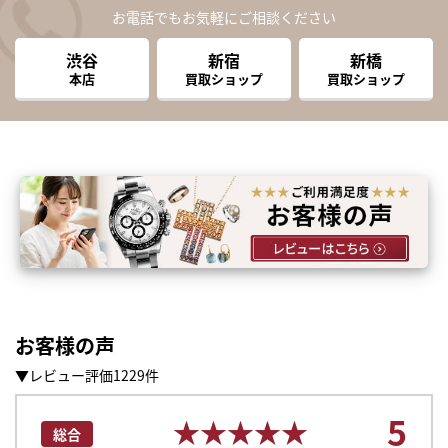
お電話でもお気軽にご相談ください
渋谷
新宿
新橋
本店
買取ショップ
買取ショップ
お客様の声
▼レビュー評価1229件
5
★★★★★
★★★★★
総合