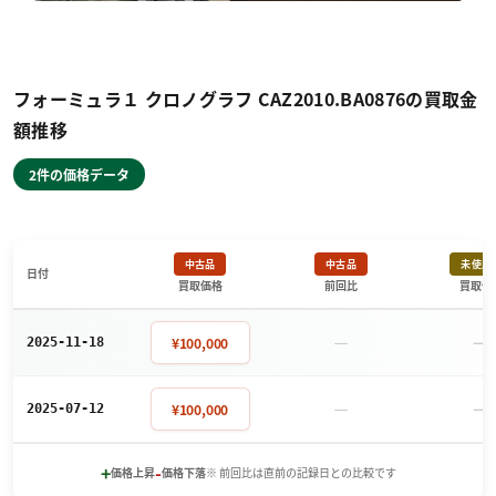
フォーミュラ１ クロノグラフ CAZ2010.BA0876の買取金
額推移
2件の価格データ
中古品
中古品
未使用
日付
買取価格
前回比
買取価
－
－
¥100,000
2025-11-18
－
－
¥100,000
2025-07-12
+
-
価格上昇
価格下落
※ 前回比は直前の記録日との比較です