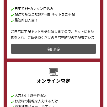
自宅で3分カンタン申込み
配送でも安全な無料宅配キットをご手配
最短即日入金！
ご自宅に宅配キットを送付致しますので、キットにお品
物を入れ、ご返送頂くだけの自宅完結型の宅配査定シス
テムです。
宅配査定
配送でも簡単&安全に査定・買取に出すことが可能で
す。
オンライン査定
入力3分！お手軽査定
お品物の情報を入力するだけ
査定結果がメールで届く♪