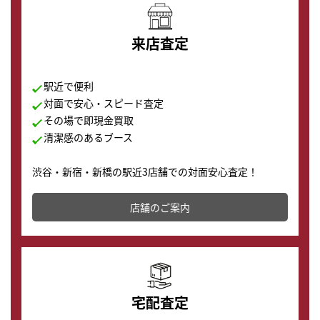
来店査定
駅近で便利
対面で安心・スピード査定
その場で即現金買取
清潔感のあるブース
渋谷・新宿・新橋の駅近3店舗での対面安心査定！
その場で現金買取致します。渋谷本店では、時計販売の
店舗を併設しており、下取りに出してお得に新しい時計
店舗のご案内
の購入もできます♪
宅配査定