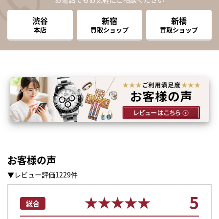
渋谷
新宿
新橋
本店
買取ショップ
買取ショップ
お客様の声
▼レビュー評価1229件
5
★★★★★
★★★★★
総合