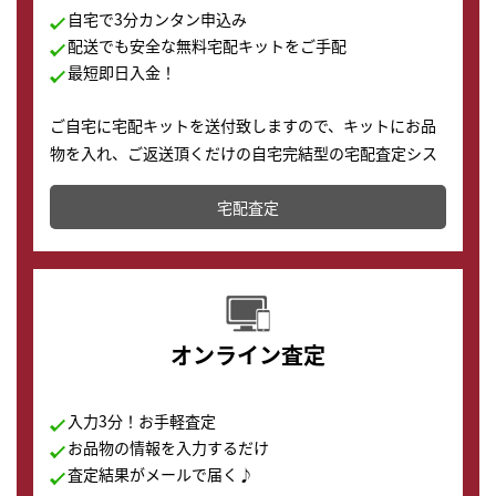
自宅で3分カンタン申込み
配送でも安全な無料宅配キットをご手配
最短即日入金！
ご自宅に宅配キットを送付致しますので、キットにお品
物を入れ、ご返送頂くだけの自宅完結型の宅配査定シス
テムです。
宅配査定
配送でも簡単&安全に査定・買取に出すことが可能で
す。
オンライン査定
入力3分！お手軽査定
お品物の情報を入力するだけ
査定結果がメールで届く♪