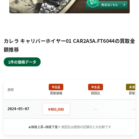
カレラ キャリバーホイヤー01 CAR2A5A.FT6044の買取金
額推移
1件の価格データ
中古品
中古品
未使用
日付
買取価格
前回比
買取価
－
－
¥450,000
2024-05-07
+
-
価格上昇
価格下落
※ 前回比は直前の記録日との比較です