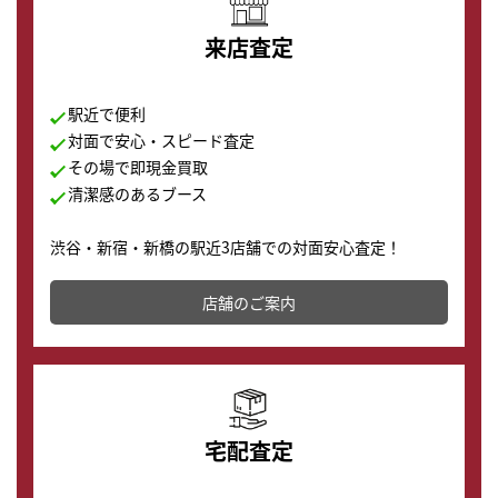
来店査定
駅近で便利
対面で安心・スピード査定
その場で即現金買取
清潔感のあるブース
渋谷・新宿・新橋の駅近3店舗での対面安心査定！
その場で現金買取致します。渋谷本店では、時計販売の
店舗を併設しており、下取りに出してお得に新しい時計
店舗のご案内
の購入もできます♪
宅配査定