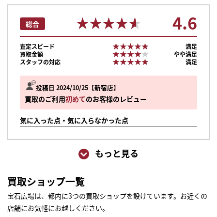
4.6
★★★★★
★★★★★
総合
★★★★★
★★★★★
査定スピード
満足
★★★★★
★★★★★
買取金額
やや満足
★★★★★
★★★★★
スタッフの対応
満足
投稿日 2024/10/25
新宿店
買取のご利用
初めて
のお客様のレビュー
気に入った点・気に入らなかった点
もっと見る
買取ショップ一覧
宝石広場は、都内に3つの買取ショップを設けています。お近くの
店舗にお気軽にお越しください。