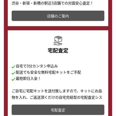
渋谷・新宿・新橋の駅近3店舗での対面安心査定！
その場で現金買取致します。渋谷本店では、時計販売の
店舗を併設しており、下取りに出してお得に新しい時計
店舗のご案内
の購入もできます♪
宅配査定
自宅で3分カンタン申込み
配送でも安全な無料宅配キットをご手配
最短即日入金！
ご自宅に宅配キットを送付致しますので、キットにお品
物を入れ、ご返送頂くだけの自宅完結型の宅配査定シス
テムです。
宅配査定
配送でも簡単&安全に査定・買取に出すことが可能で