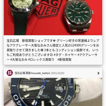
宝石広場 新宿買取ショップです💎 グリーン好きの常連様よりレア
なアクアレーサー大坂なおみさん限定と人気の124300グリーンをお
買取りさせて頂きました🟢 2本ともコンディション抜群です。 いつ
もご利用ありがとうございます😊 #タグ・ホイヤー #アクアレーサ
ー #大坂なおみ #ロレックス買取り #新宿買取
宝石広場 買取
houseki_kaitori
2021/10/02