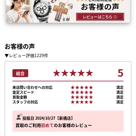
お客様の声
▼レビュー評価1229件
5
★★★★★
★★★★★
総合
★★★★★
★★★★★
来店問い合わせへの対応
満足
★★★★★
★★★★★
査定スピード
満足
★★★★★
★★★★★
買取金額
満足
★★★★★
★★★★★
スタッフの対応
満足
投稿日 2024/10/27
新橋店
買取のご利用
初めて
のお客様のレビュー