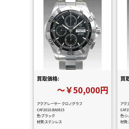
買取価格:
買
〜￥50,000円
アクアレーサー クロノグラフ
アク
CAF2010.BA0815
CAF2
色:ブラック
色:
材質:ステンレス
材質