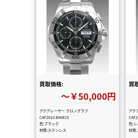
買取価格:
買
〜￥50,000円
アクアレーサー クロノグラフ
アク
CAF2010.BA0815
CAF2
色:ブラック
色:
材質:ステンレス
材質