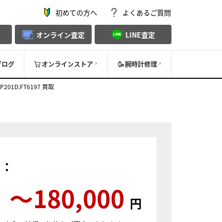
初めての方へ
よくあるご質問
オンライン査定
LINE査定
ブログ
オンラインストア
腕時計修理
1D.FT6197 買取
）：
〜180,000
円