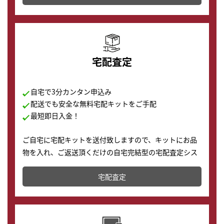
の購入もできます♪
宅配査定
自宅で3分カンタン申込み
配送でも安全な無料宅配キットをご手配
最短即日入金！
ご自宅に宅配キットを送付致しますので、キットにお品
物を入れ、ご返送頂くだけの自宅完結型の宅配査定シス
テムです。
宅配査定
配送でも簡単&安全に査定・買取に出すことが可能で
す。