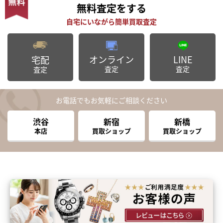
無料査定
をする
オンライン
LINE
宅配
査定
査定
査定
お電話でもお気軽にご相談ください
渋谷
新宿
新橋
本店
買取ショップ
買取ショップ