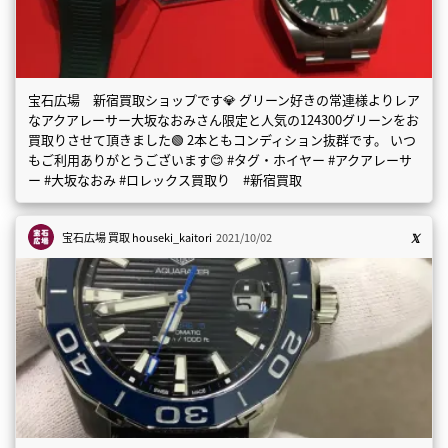
宝石広場 新宿買取ショップです💎 グリーン好きの常連様よりレア
なアクアレーサー大坂なおみさん限定と人気の124300グリーンをお
買取りさせて頂きました🟢 2本ともコンディション抜群です。 いつ
もご利用ありがとうございます😊 #タグ・ホイヤー #アクアレーサ
ー #大坂なおみ #ロレックス買取り #新宿買取
宝石広場 買取
houseki_kaitori
2021/10/02