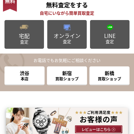
無料査定
をする
オンライン
LINE
宅配
査定
査定
査定
お電話でもお気軽にご相談ください
渋谷
新宿
新橋
本店
買取ショップ
買取ショップ