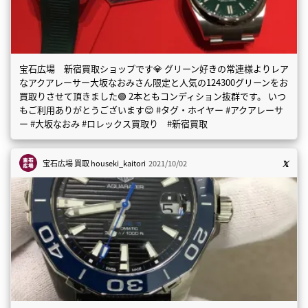
宝石広場 新宿買取ショップです💎 グリーン好きの常連様よりレア
なアクアレーサー大坂なおみさん限定と人気の124300グリーンをお
買取りさせて頂きました🟢 2本ともコンディション抜群です。 いつ
もご利用ありがとうございます😊 #タグ・ホイヤー #アクアレーサ
ー #大坂なおみ #ロレックス買取り #新宿買取
宝石広場 買取
houseki_kaitori
2021/10/02