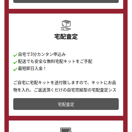
の購入もできます♪
宅配査定
自宅で3分カンタン申込み
配送でも安全な無料宅配キットをご手配
最短即日入金！
ご自宅に宅配キットを送付致しますので、キットにお品
物を入れ、ご返送頂くだけの自宅完結型の宅配査定シス
テムです。
宅配査定
配送でも簡単&安全に査定・買取に出すことが可能で
す。