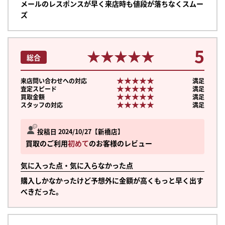
メールのレスポンスが早く来店時も値段が落ちなくスムー
ズ
5
★★★★★
★★★★★
総合
★★★★★
★★★★★
来店問い合わせへの対応
満足
★★★★★
★★★★★
査定スピード
満足
★★★★★
★★★★★
買取金額
満足
★★★★★
★★★★★
スタッフの対応
満足
投稿日 2024/10/27
新橋店
買取のご利用
初めて
のお客様のレビュー
気に入った点・気に入らなかった点
購入しかなかったけど予想外に金額が高くもっと早く出す
べきだった。