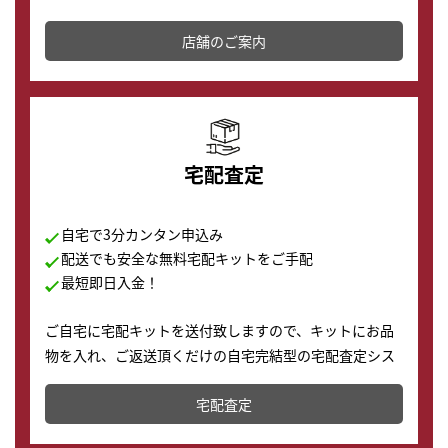
その場で現金買取致します。渋谷本店では、時計販売の
店舗を併設しており、下取りに出してお得に新しい時計
店舗のご案内
の購入もできます♪
宅配査定
自宅で3分カンタン申込み
配送でも安全な無料宅配キットをご手配
最短即日入金！
ご自宅に宅配キットを送付致しますので、キットにお品
物を入れ、ご返送頂くだけの自宅完結型の宅配査定シス
テムです。
宅配査定
配送でも簡単&安全に査定・買取に出すことが可能で
す。