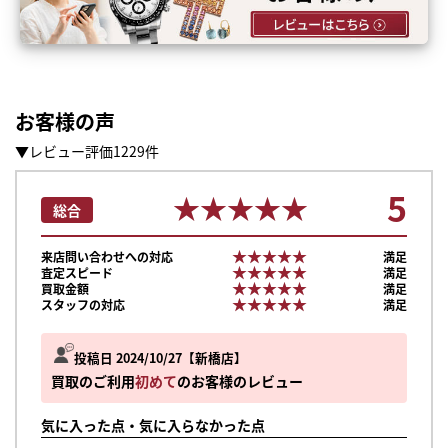
お客様の声
▼レビュー評価1229件
5
★★★★★
★★★★★
総合
★★★★★
★★★★★
来店問い合わせへの対応
満足
★★★★★
★★★★★
査定スピード
満足
★★★★★
★★★★★
買取金額
満足
★★★★★
★★★★★
スタッフの対応
満足
投稿日 2024/10/27
新橋店
買取のご利用
初めて
のお客様のレビュー
気に入った点・気に入らなかった点