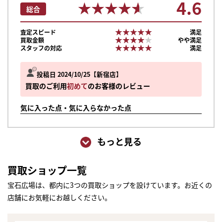
4.6
★★★★★
★★★★★
総合
★★★★★
★★★★★
査定スピード
満足
★★★★★
★★★★★
買取金額
やや満足
★★★★★
★★★★★
スタッフの対応
満足
投稿日 2024/10/25
新宿店
買取のご利用
初めて
のお客様のレビュー
気に入った点・気に入らなかった点
もっと見る
買取ショップ一覧
宝石広場は、都内に3つの買取ショップを設けています。お近くの
店舗にお気軽にお越しください。