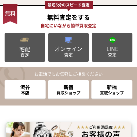
無料査定
をする
オンライン
LINE
宅配
査定
査定
査定
お電話でもお気軽にご相談ください
渋谷
新宿
新橋
本店
買取ショップ
買取ショップ