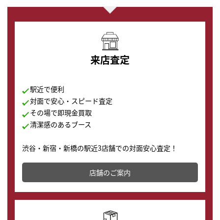
来店査定
駅近で便利
対面で安心・スピード査定
その場で即現金買取
清潔感のあるブース
渋谷・新宿・新橋の駅近3店舗での対面安心査定！
その場で現金買取致します。渋谷本店では、時計販売の
店舗を併設しており、下取りに出してお得に新しい時計
店舗のご案内
の購入もできます♪