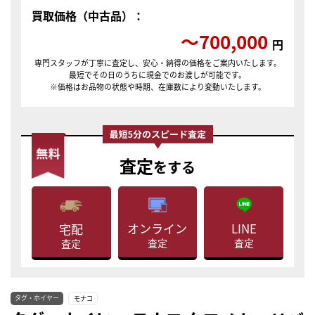
買取価格（中古品）：
〜700,000
円
専門スタッフが丁寧に査定し、安心・納得の価格をご案内いたします。
最短でその日のうちに現金でのお渡しが可能です。
※価格はお品物の状態や時期、在庫数により変動いたします。
査定
をする
LINE
オンライン
宅配
査定
査定
査定
タグ・ホイヤー
モナコ