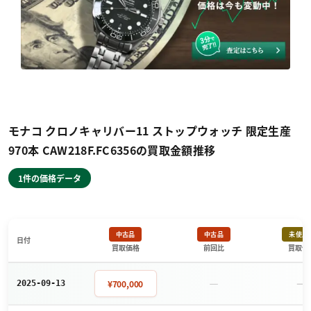
モナコ クロノキャリバー11 ストップウォッチ 限定生産
970本 CAW218F.FC6356の買取金額推移
1件の価格データ
中古品
中古品
未使用
日付
買取価格
前回比
買取価
－
－
¥700,000
2025-09-13