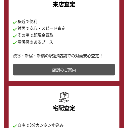
来店査定
駅近で便利
対面で安心・スピード査定
その場で即現金買取
清潔感のあるブース
渋谷・新宿・新橋の駅近3店舗での対面安心査定！
その場で現金買取致します。渋谷本店では、時計販売の
店舗を併設しており、下取りに出してお得に新しい時計
店舗のご案内
の購入もできます♪
宅配査定
自宅で3分カンタン申込み