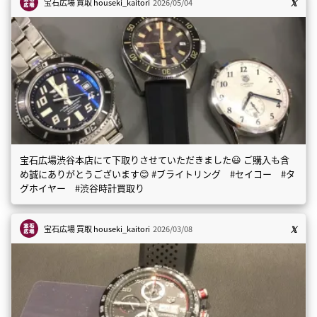
宝石広場 買取
houseki_kaitori
2026/05/04
宝石広場渋谷本店にて下取りさせていただきました😃 ご購入も含
め誠にありがとうございます😊 #ブライトリング #セイコー #タ
グホイヤー #渋谷時計買取り
宝石広場 買取
houseki_kaitori
2026/03/08