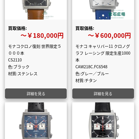
買取価格:
買取価格:
〜￥180,000円
〜￥600,000円
モナコクロノ復刻 世界限定５
モナコ キャリバー11 クロノグ
０００本
ラフ レーシング 限定生産1000
CS2110
本
色:ブラック
CAW218C.FC6548
材質:ステンレス
色:グレー／ブルー
材質:チタン
詳細を見る
詳細を見る