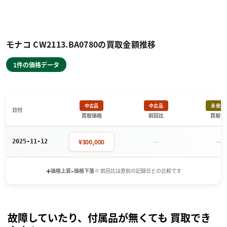
モナコ CW2113.BA0780の買取金額推移
1件の価格データ
中古品
中古品
未使用
日付
買取価格
前回比
買取価
－
－
¥300,000
2025-11-12
+
-
価格上昇
価格下落
※ 前回比は直前の記録日との比較です
故障していたり、付属品が無くても 買取でき