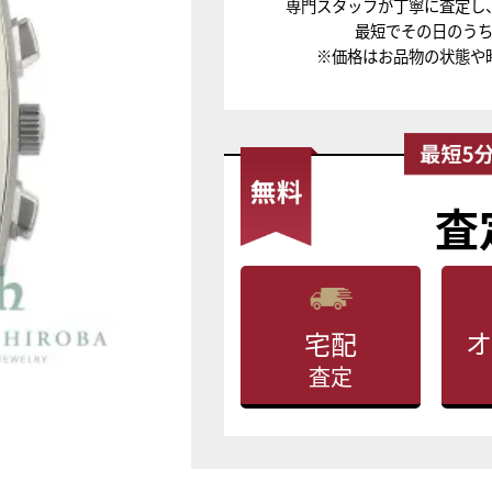
専門スタッフが丁寧に査定し
最短でその日のう
※価格はお品物の状態や
査
オ
宅配
査定