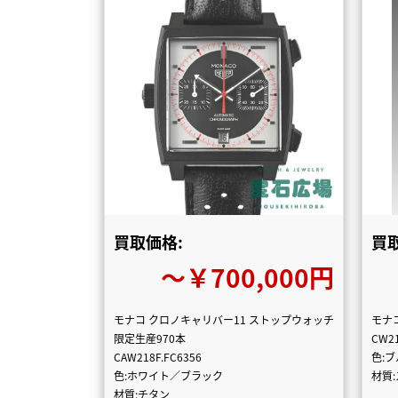
買取価格:
買
〜￥700,000円
モナコ クロノキャリバー11 ストップウォッチ
モナ
限定生産970本
CW21
CAW218F.FC6356
色:
色:ホワイト／ブラック
材質
材質:チタン