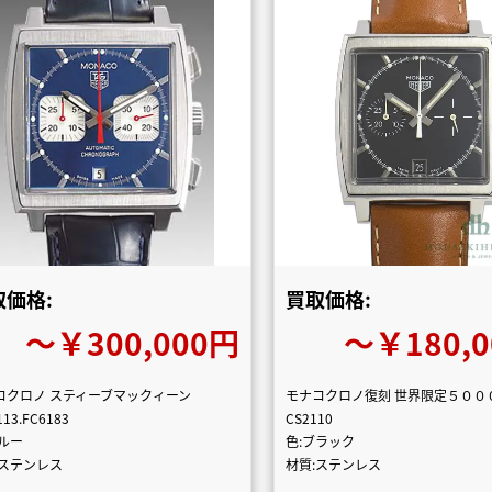
取価格:
買取価格:
〜￥300,000円
〜￥180,
コクロノ スティーブマックィーン
モナコクロノ復刻 世界限定５００
13.FC6183
CS2110
ブルー
色:ブラック
:ステンレス
材質:ステンレス