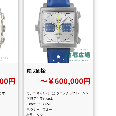
買取価格:
000円
〜￥600,000円
０本
モナコ キャリバー11 クロノグラフ レーシン
グ 限定生産1000本
CAW218C.FC6548
色:グレー／ブルー
材質:チタン