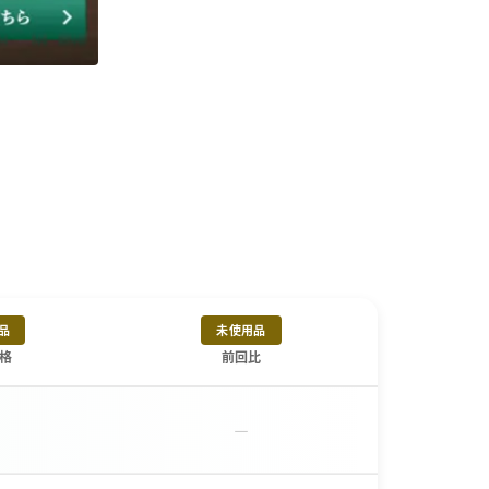
品
未使用品
格
前回比
－