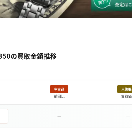
C6350の買取金額推移
中古品
未使用
前回比
買取価
－
0
－