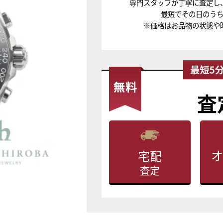
専門スタッフが丁寧に査定し
最短でその日のう
※価格はお品物の状態や
査
オ
宅配
査定