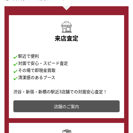
来店査定
駅近で便利
対面で安心・スピード査定
その場で即現金買取
清潔感のあるブース
渋谷・新宿・新橋の駅近3店舗での対面安心査定！
その場で現金買取致します。渋谷本店では、時計販売の
店舗を併設しており、下取りに出してお得に新しい時計
店舗のご案内
の購入もできます♪