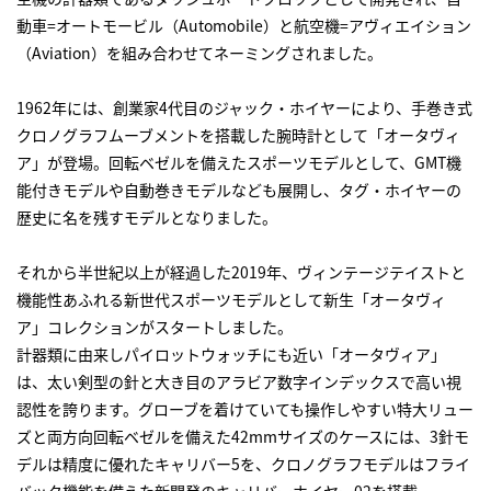
動車=オートモービル（Automobile）と航空機=アヴィエイション
（Aviation）を組み合わせてネーミングされました。
1962年には、創業家4代目のジャック・ホイヤーにより、手巻き式
クロノグラフムーブメントを搭載した腕時計として「オータヴィ
ア」が登場。回転ベゼルを備えたスポーツモデルとして、GMT機
能付きモデルや自動巻きモデルなども展開し、タグ・ホイヤーの
歴史に名を残すモデルとなりました。
それから半世紀以上が経過した2019年、ヴィンテージテイストと
機能性あふれる新世代スポーツモデルとして新生「オータヴィ
ア」コレクションがスタートしました。
計器類に由来しパイロットウォッチにも近い「オータヴィア」
は、太い剣型の針と大き目のアラビア数字インデックスで高い視
認性を誇ります。グローブを着けていても操作しやすい特大リュー
ズと両方向回転ベゼルを備えた42mmサイズのケースには、3針モ
デルは精度に優れたキャリバー5を、クロノグラフモデルはフライ
バック機能を備えた新開発のキャリバーホイヤー02を搭載。