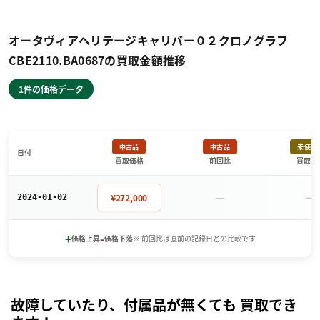
オータヴィアヘリテージキャリバー０２クロノグラフ
CBE2110.BA0687の買取金額推移
1件の価格データ
中古品
中古品
未使用
日付
買取価格
前回比
買取価
－
－
¥272,000
2024-01-02
+
-
価格上昇
価格下落
※ 前回比は直前の記録日との比較です
故障していたり、付属品が無くても 買取でき