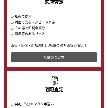
来店査定
駅近で便利
対面で安心・スピード査定
その場で即現金買取
清潔感のあるブース
渋谷・新宿・新橋の駅近3店舗での対面安心査定！
その場で現金買取致します。渋谷本店では、時計販売の
店舗を併設しており、下取りに出してお得に新しい時計
店舗のご案内
の購入もできます♪
宅配査定
自宅で3分カンタン申込み