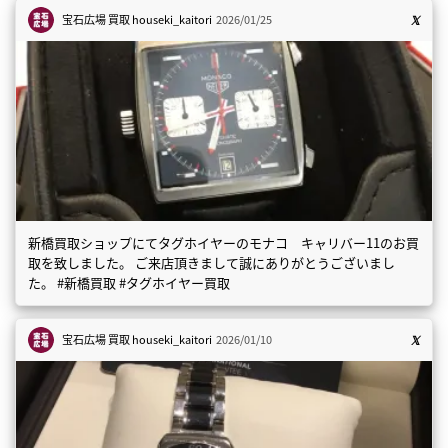
宝石広場 買取
houseki_kaitori
2026/01/25
新橋買取ショップにてタグホイヤーのモナコ キャリバー11のお買
取を致しました。 ご来店頂きまして誠にありがとうございまし
た。 #新橋買取 #タグホイヤー買取
宝石広場 買取
houseki_kaitori
2026/01/10