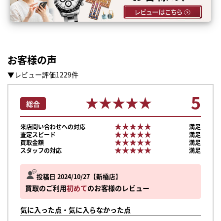
お客様の声
▼レビュー評価1229件
5
★★★★★
★★★★★
総合
★★★★★
★★★★★
来店問い合わせへの対応
満足
★★★★★
★★★★★
査定スピード
満足
★★★★★
★★★★★
買取金額
満足
★★★★★
★★★★★
スタッフの対応
満足
投稿日 2024/10/27
新橋店
買取のご利用
初めて
のお客様のレビュー
気に入った点・気に入らなかった点