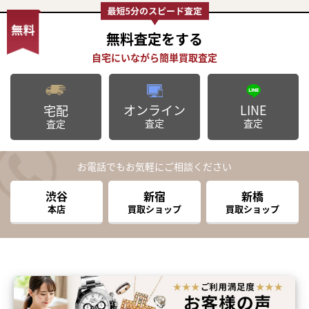
無料査定
をする
オンライン
LINE
宅配
査定
査定
査定
お電話でもお気軽にご相談ください
渋谷
新宿
新橋
本店
買取ショップ
買取ショップ