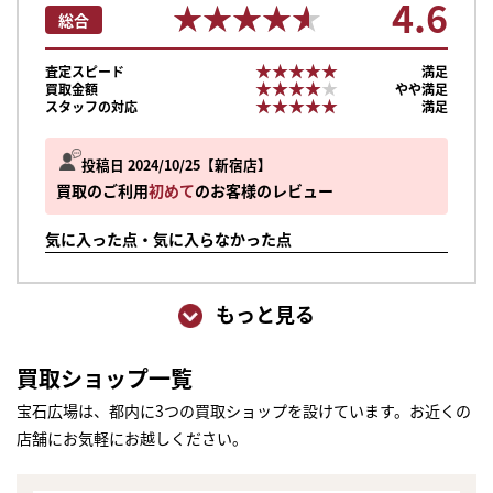
4.6
★★★★★
★★★★★
総合
★★★★★
★★★★★
査定スピード
満足
★★★★★
★★★★★
買取金額
やや満足
★★★★★
★★★★★
スタッフの対応
満足
投稿日 2024/10/25
新宿店
買取のご利用
初めて
のお客様のレビュー
気に入った点・気に入らなかった点
もっと見る
買取ショップ一覧
宝石広場は、都内に3つの買取ショップを設けています。お近くの
店舗にお気軽にお越しください。