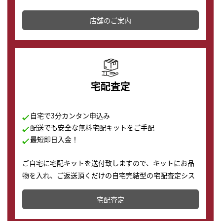
その場で現金買取致します。渋谷本店では、時計販売の
店舗を併設しており、下取りに出してお得に新しい時計
店舗のご案内
の購入もできます♪
宅配査定
自宅で3分カンタン申込み
配送でも安全な無料宅配キットをご手配
最短即日入金！
ご自宅に宅配キットを送付致しますので、キットにお品
物を入れ、ご返送頂くだけの自宅完結型の宅配査定シス
テムです。
宅配査定
配送でも簡単&安全に査定・買取に出すことが可能で
す。