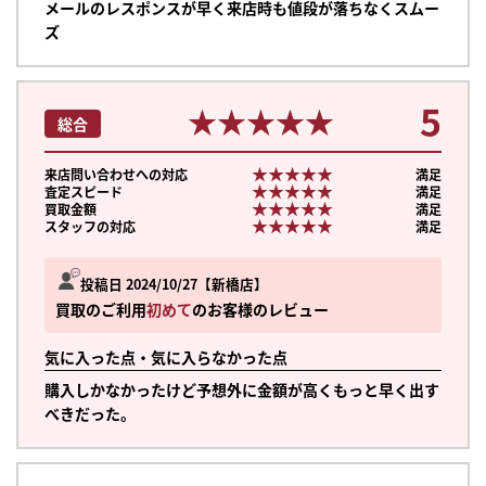
メールのレスポンスが早く来店時も値段が落ちなくスムー
ズ
5
★★★★★
★★★★★
総合
★★★★★
★★★★★
来店問い合わせへの対応
満足
★★★★★
★★★★★
査定スピード
満足
★★★★★
★★★★★
買取金額
満足
★★★★★
★★★★★
スタッフの対応
満足
投稿日 2024/10/27
新橋店
買取のご利用
初めて
のお客様のレビュー
気に入った点・気に入らなかった点
購入しかなかったけど予想外に金額が高くもっと早く出す
べきだった。