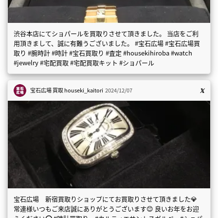
渋谷本店にてショパールを買取りさせて頂きました。 当店をご利
用頂きまして、誠に有難うございました。 #宝石広場 #宝石広場買
取り #腕時計 #時計 #宝石買取り #査定 #housekihiroba #watch
#jewelry #宅配買取 #宅配買取キット #ショパール
宝石広場 買取
houseki_kaitori
2024/12/07
宝石広場 新宿買取りショップにてお買取りさせて頂きました💎
常連様いつもご来店誠にありがとうございます😊 良いお年をお迎