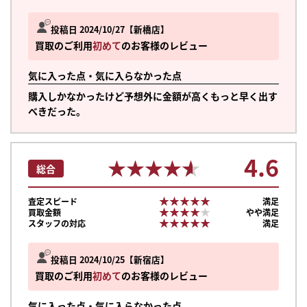
投稿日 2024/10/27
新橋店
買取のご利用
初めて
のお客様のレビュー
気に入った点・気に入らなかった点
購入しかなかったけど予想外に金額が高くもっと早く出す
べきだった。
4.6
★★★★★
★★★★★
総合
★★★★★
★★★★★
査定スピード
満足
★★★★★
★★★★★
買取金額
やや満足
★★★★★
★★★★★
スタッフの対応
満足
投稿日 2024/10/25
新宿店
買取のご利用
初めて
のお客様のレビュー
気に入った点・気に入らなかった点