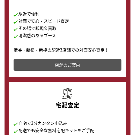
駅近で便利
対面で安心・スピード査定
その場で即現金買取
清潔感のあるブース
渋谷・新宿・新橋の駅近3店舗での対面安心査定！
その場で現金買取致します。渋谷本店では、時計販売の
店舗を併設しており、下取りに出してお得に新しい時計
店舗のご案内
の購入もできます♪
宅配査定
自宅で3分カンタン申込み
配送でも安全な無料宅配キットをご手配