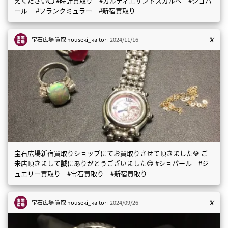
えください⭕️ #時計買取り #カルティエサントスガルべ #ショパ
ール #フランクミュラー #新宿買取り
宝石広場 買取
houseki_kaitori
2024/11/16
宝石広場新宿買取りショップにてお買取りさせて頂きました💎 ご
来店頂きまして誠にありがとうございました😊 #ショパール #ジ
ュエリー買取り #宝石買取り #新宿買取り
宝石広場 買取
houseki_kaitori
2024/09/26