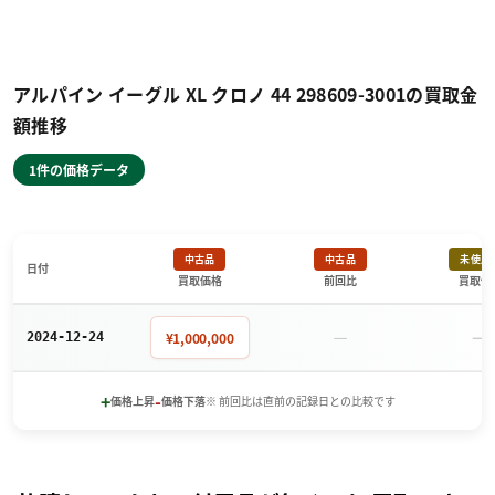
アルパイン イーグル XL クロノ 44 298609-3001の買取金
額推移
1件の価格データ
中古品
中古品
未使用
日付
買取価格
前回比
買取価
－
－
¥1,000,000
2024-12-24
+
-
価格上昇
価格下落
※ 前回比は直前の記録日との比較です