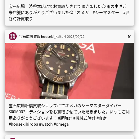
宝石広場 渋谷本店にてお買取りさせて頂きました🙂 雨の中☂️ご
来店誠にありがとうございました😊 #オメガ #シーマスター #渋
谷時計買取り
宝石広場 買取
houseki_kaitori
2025/09/22
宝石広場新橋買取ショップにてオメガのシーマスターダイバー
300M007エディションをお買取させていただきました。いつもご利
用ありがとうございます！ #腕時計 #機械式時計 #査定
#housekihiroba #watch #omega