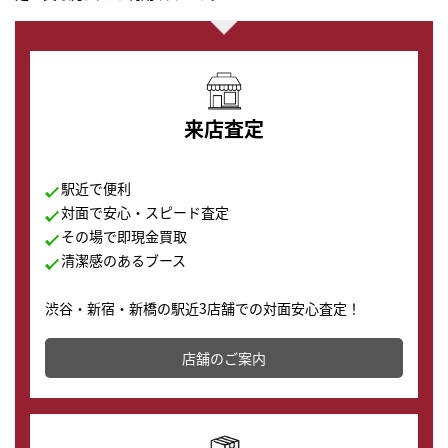
来店査定
駅近で便利
対面で安心・スピード査定
その場で即現金買取
清潔感のあるブース
渋谷・新宿・新橋の駅近3店舗での対面安心査定！
その場で現金買取致します。渋谷本店では、時計販売の
店舗を併設しており、下取りに出してお得に新しい時計
店舗のご案内
の購入もできます♪