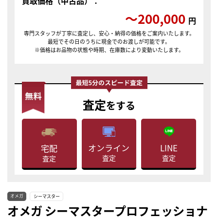
買取価格（中古品）：
〜200,000
円
専門スタッフが丁寧に査定し、安心・納得の価格をご案内いたします。
最短でその日のうちに現金でのお渡しが可能です。
※価格はお品物の状態や時期、在庫数により変動いたします。
査定
をする
LINE
オンライン
宅配
査定
査定
査定
オメガ
シーマスター
オメガ シーマスタープロフェッショナ